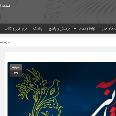
صفحه ا
های قدر
نواها و نماها
پرسش و پاسخ
پیامک
نرم افزار و کتاب
حرم مطهر امام رضا (ع) در لح
بازدید
171