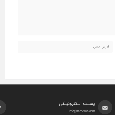
پسـت الـکترونیـکی
info@ramezan.com