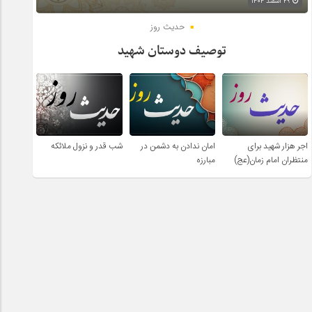
۲۹ اسفند ۱۴۰۴
حدیث روز
توصیف دوستان شهید
اجر هزار شهید برای
امان ندادن به دشمن در
شب قدر و نزول ملائکه
منتظران امام زمان(عج)
مبارزه