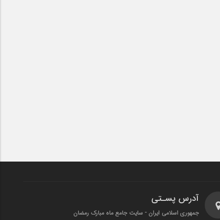
آدرس پسـتی
جمهوری اسلامی ایران - سایت جامع ماه مبارک رمضان