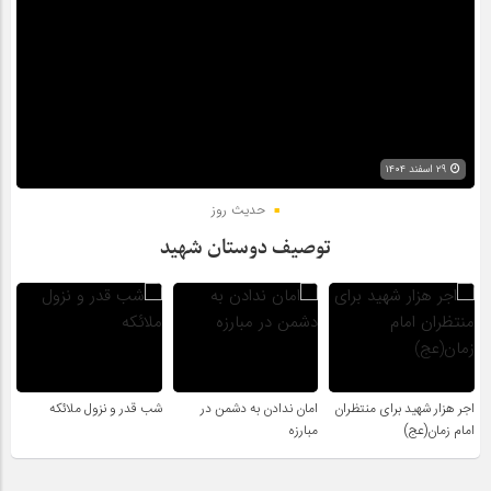
۲۹ اسفند ۱۴۰۴
حدیث روز
توصیف دوستان شهید
اجر هزار شهید برای منتظران
امان ندادن به دشمن در
شب قدر و نزول ملائکه
امام زمان(عج)
مبارزه