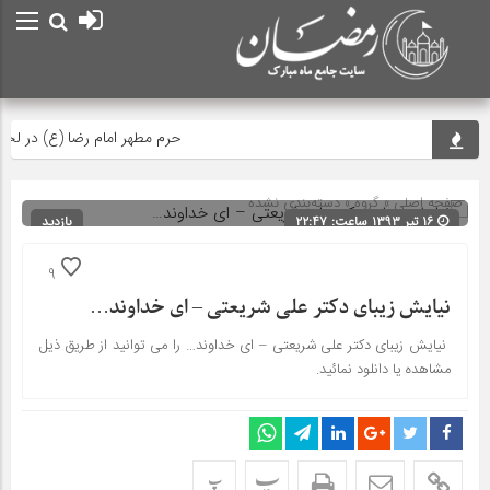
حرم مطهر امام رضا (ع) در لحظه تح
صفحه اصلی
» گروه » دسته‌بندی نشده
۱۶ تیر ۱۳۹۳ ساعت: ۲۲:۴۷
بازدید
588
شناسه : 1304
9
نیایش زیبای دکتر علی شریعتی – ای خداوند…
نیایش زیبای دکتر علی شریعتی – ای خداوند… را می توانید از طریق ذیل
مشاهده یا دانلود نمائید.
پ
پ