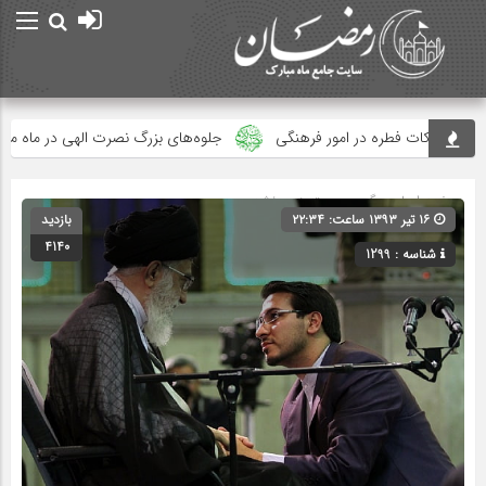
رف زکات فطره در امور فرهنگی
جلوه‌های بزرگ نصرت الهی در ماه مبارک
صفحه اصلی
» گروه » دسته‌بندی نشده
۱۶ تیر ۱۳۹۳ ساعت: ۲۲:۳۴
بازدید
4140
شناسه : 1299