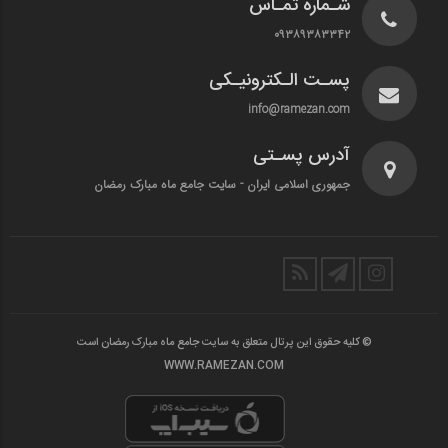
شـماره تمـاس
۰۹۳۸۹۳۸۳۳۴۲
پسـت الـکترونیـکی
info@ramezan.com
آدرس پسـتی
جمهوری اسلامی ایران - سایت جامع ماه مبارک رمضان
© کلیه حقوق این پرتال متعلق به سایت جامع ماه مبارک رمضان است
WWW.RAMEZAN.COM