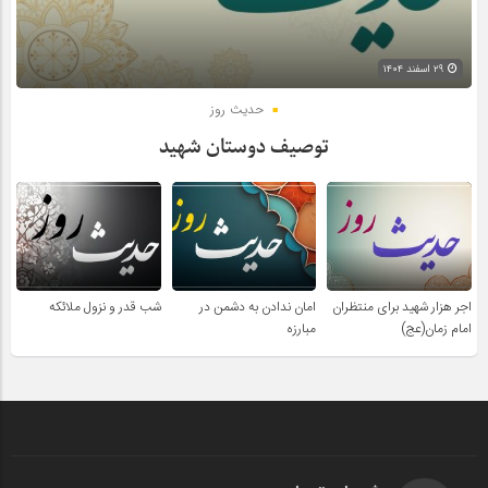
۲۹ اسفند ۱۴۰۴
حدیث روز
توصیف دوستان شهید
اجر هزار شهید برای منتظران
امان ندادن به دشمن در
شب قدر و نزول ملائکه
امام زمان(عج)
مبارزه