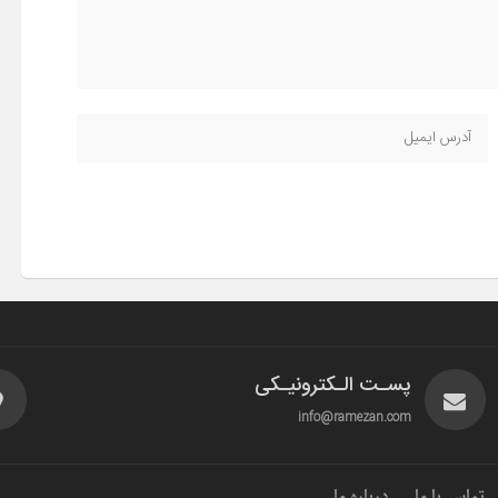
پسـت الـکترونیـکی
info@ramezan.com
تماس با ما
درباره ما