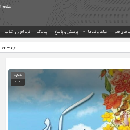
صفحه ا
های قدر
نواها و نماها
پرسش و پاسخ
پیامک
نرم افزار و کتاب
حرم مطهر امام رضا (ع) در لحظه تحو
بازدید
142