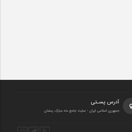
آدرس پسـتی
جمهوری اسلامی ایران - سایت جامع ماه مبارک رمضان