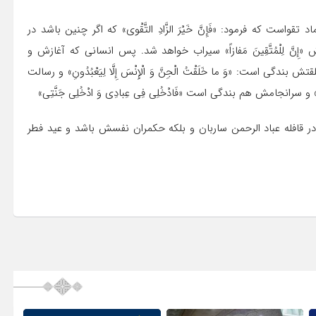
ت که فرمود: «فَإِنَّ خَیْرَ الزَّادِ التَّقْوى» که اگر چنین باشد در
ش «إِنَّ لِلْمُتَّقِینَ مَفازاً» سیراب خواهد شد. پس انسانی که آغازش و
دگی است: «وَ ما خَلَقْتُ الْجِنَّ وَ الْإِنْسَ إِلَّا لِیَعْبُدُونِ» و رسالت
» و سرانجامش هم بندگی است «فَادْخُلِی فِی عِبادِی وَ ادْخُلِی جَنَّتِی»
و در قافله عباد الرحمن ساربان و بلکه حکمران نفسش باشد و عید فطر