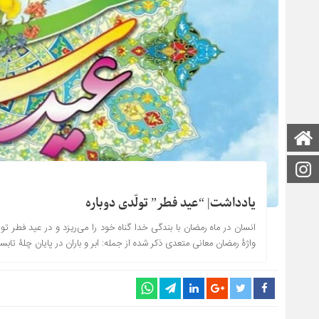
صفحه اصلی
اینستاگرام
یادداشت| “عید فطر” تولّدی دوباره
انسان در ماه رمضان با بندگی خدا گناه خود را می‌ریزد و در عید فطر تو
واژۀ رمضان معانی متعدی ذکر شده از جمله: ابر و باران در پایان چلۀ تابستان و آغاز پاییز(لسان‌العرب