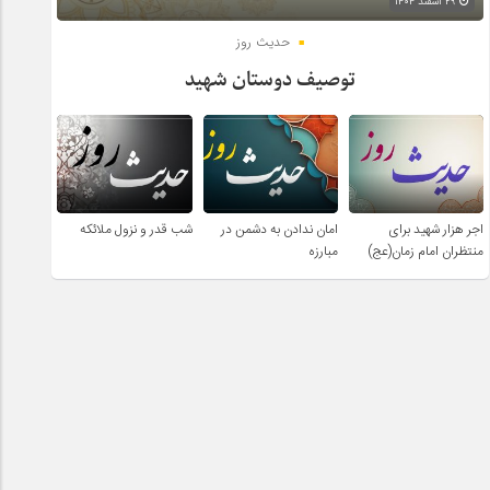
۲۹ اسفند ۱۴۰۴
حدیث روز
توصیف دوستان شهید
اجر هزار شهید برای
امان ندادن به دشمن در
شب قدر و نزول ملائکه
منتظران امام زمان(عج)
مبارزه