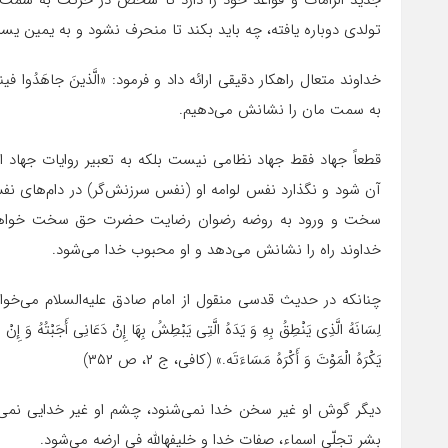
جدید الزامات و قواعد خود را دارد تا شخص در حرکت به سمت 
تولدی دوباره یافته، چه باید بکند تا منحرف نشود و به یمین یس
خداوند متعال راهکار دقیقی ارائه داد و فرمود: «الَّذینَ جاهَدُوا فینا ل
به سمت مان را نشانش می‌دهیم.
قطعاً جهاد فقط جهاد نظامی نیست بلکه به تعبیر روایات جهاد 
آن شود و نگذارد نفس لوامه او (نفس سرزنش‌گر) در دام‌های ن
سخت و ورود به روضه رضوان رضایت حضرت حق سخت خواهد شد. بن
خداوند راه را نشانش می‌دهد و او محبوب خدا می‌شود.
چنانکه در حدیث قدسی منقول از امام صادق علیه‌السلام می‌خوانیم: «فَإِذَا أَحْبَ
لِسَانَهُ الَّذِی یَنْطِقُ بِهِ وَ یَدَهُ الَّتِی یَبْطِشُ بِهَا إِنْ دَعَانِی أَجَبْتُهُ وَ إِنْ س
یَکْرَهُ الْمَوْتَ وَ أَکْرَهُ مَسَاءَتَه.» (کافی، ج ۲، ص ۳۵۲)
دیگر گوش او غیر سخن خدا نمی‌شنود، چشم او غیر خدایی نمی‌ب
بشر تجلّی اسماء، صفات خدا و خلیفهالله فی ارضه می‌شود.