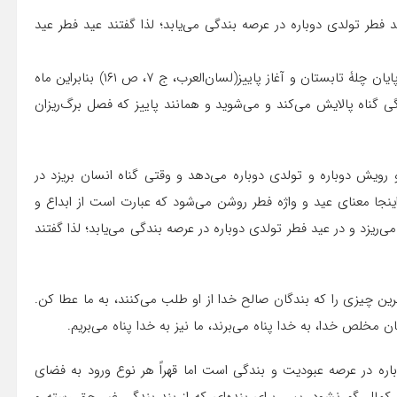
د فطر تولدی دوباره در عرصه بندگی می‌یابد؛ لذا گفتند عید فطر عید
برای واژۀ رمضان معانی متعدی ذکر شده از جمله: ابر و باران در پایان چلۀ تابستان و آغاز پاییز(لسان‌العرب، ج ‏۷، ص ۱۶۱) بنابراین ماه
ی گناه پالایش می‌کند و می‌شوید و همانند پاییز که فصل برگ‌ریزان
 رویش دوباره و تولدی دوباره می‌دهد و وقتی گناه انسان بریزد در
نجا معنای عید و واژه فطر روشن می‌شود که عبارت است از ابداع و
ریزد و در عید فطر تولدی دوباره در عرصه بندگی می‌یابد؛ لذا گفتند
َ»؛ یعنی بهترین چیزی را که بندگان صالح خدا از او طلب می‌کنند، به ما عطا کن.
ه که بندگان مخلص خدا، به خدا پناه می‌برند، ما نیز به خدا پناه می‌بریم.
 در عرصه عبودیت و بندگی است اما قهراً هر نوع ورود به فضای