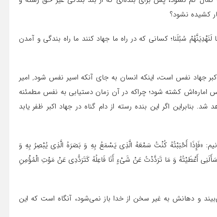
کمال گم نشود، پس برای بنده‌ای که از بند بندگی غیر حق رسته و
ار کشیده نشود؟
َنَهْدِیَنَّهُمْ سُبُلَنا؛ کسانی که در راه ما جهاد کنند ما راه بندگی و آمدن
اکبر جهاد نفس است، اینکه انسان به جای آنکه اسیر نفس شود, امیر
فس اماره‌اش کشته شود؛ چراکه در آن زمان دستیابی به نفس مطمئنه
ابراین اگر این بنده رسته از دام گناه در جهاد اکبر ظفر یابد
بْتُهُ کُنْتُ سَمْعَهُ الَّذِی یَسْمَعُ بِهِ وَ بَصَرَهُ الَّذِی یُبْصِرُ بِهِ وَ
َأَلَنِی أَعْطَیْتُهُ وَ مَا تَرَدَّدْتُ عَنْ شَیْ‌ءٍ أَنَا فَاعِلُهُ کَتَرَدُّدِی عَنْ مَوْتِ الْمُؤْمِنِ
یند و دهانش به غیر سخن از خدا باز نمی‌شود، آنگاه است که این