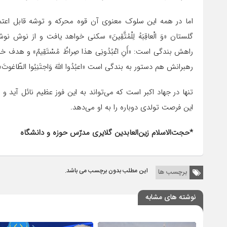
اما در همه این سلوک معنوی آن قوه محرکه و توشه قابل اعتماد تقواس
گلستان «وَ الْعاقِبَهُ لِلْمُتَّقِینَ» سکنی خواهد یافت و از نوش نو
راهش بندگی است: «أَنِ اعْبُدُونِی هذا صِراطٌ مُسْتَقِیمٌ» و هدف خلقتش بن
رهبرانش هم دستور به بندگی است «اعبُدُوا اللَّهَ وَاجتَنِبُوا الطّاغوتَ
تنها در جهاد اکبر است که می‌تواند به این فوز عظیم نائل آید 
این فرصت تولدی دوباره را به او می‌دهد.
*حجت‌الاسلام زین‌العابدین گلایری مدرّس حوزه و دانشگاه
این مطلب بدون برچسب می باشد.
برچسب ها
نوشته های مشابه