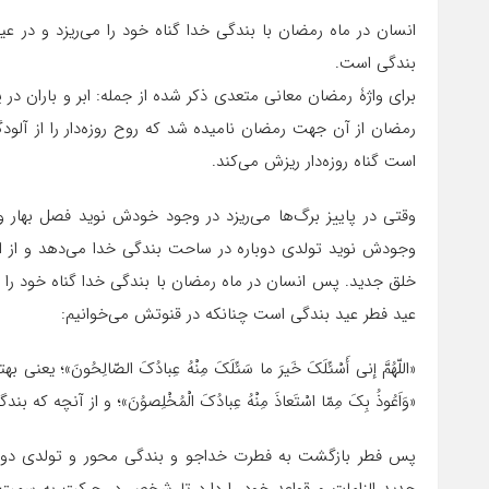
انسان در ماه رمضان با بندگی خدا گناه خود را می‌ریزد و در عی
بندگی است.
رمضان از آن جهت رمضان نامیده شد که روح روزه‌دار را از آلودگ
است گناه روزه‌دار ریزش می‌کند.
وقتی در پاییز برگ‌ها می‌ریزد در وجود خودش نوید فصل بهار و
وجودش نوید تولدی دوباره در ساحت بندگی خدا می‌دهد و از ای
خلق جدید. پس انسان در ماه رمضان با بندگی خدا گناه خود را می‌
عید فطر عید بندگی است چنانکه در قنوتش می‌خوانیم:
«اللّهُمَّ إنی أَسْئَلَکَ خَیرَ ما سَئَلَکَ مِنْهُ عِبادُکَ الصّالِحُون
«وَاَعُوذُ بِکَ مِمّا اسْتَعاذَ مِنْهُ عِبادُکَ الْمُخْلِصوُنَ»؛ و از آنچ
پس فطر بازگشت به فطرت خداجو و بندگی محور و تولدی دوباره