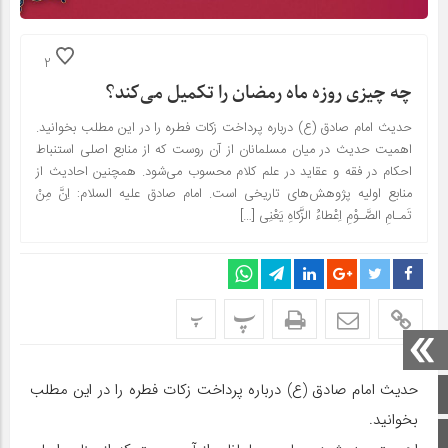
2
چه چیز‌ی روزه ماه رمضان را تکمیل می‌کند؟
حدیث امام صادق (ع) درباره پرداخت زکات فطره را در این مطلب بخوانید.
اهمیت حدیث در میان مسلمانان از آن روست که از منابع اصلی استنباط
احکام در فقه و عقاید در علم کلام محسوب می‌شود. همچنین احادیث از
منابع اولیه پژوهش‌های تاریخی است. امام صادق علیه السلام: اِنَّ مِنْ
تَمـامِ الصَّـوْمِ اِعْطاءُ الزَّکاهِ یَعْنِى […]
پ
پ
حدیث امام صادق (ع) درباره پرداخت زکات فطره را در این مطلب
صفحه اصلی
بخوانید.
اینستاگرام