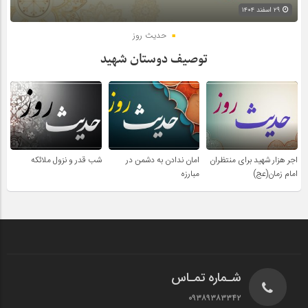
۲۹ اسفند ۱۴۰۴
حدیث روز
توصیف دوستان شهید
اجر هزار شهید برای منتظران
امان ندادن به دشمن در
شب قدر و نزول ملائکه
امام زمان(عج)
مبارزه
شـماره تمـاس
۰۹۳۸۹۳۸۳۳۴۲