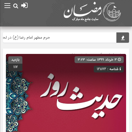
حرم مطهر امام رضا (ع) در لحظه تحوی
صفحه اصلی
» گروه » دسته‌بندی نشده
۳ خرداد ۱۳۹۹ ساعت: ۳:۲۳
بازدید
117
شناسه : 12872