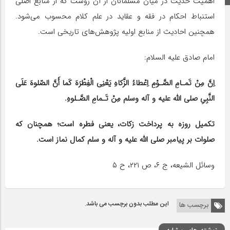
اهمیت حدیث در میان مسلمانان از آن روست که از منابع اصلی
استنباط احکام در فقه و عقاید در علم کلام محسوب می‌شود.
همچنین احادیث از منابع اولیه پژوهش‌های تاریخی است.
امام صادق علیه السلام:
اِنَّ مِنْ تَمـامِ الصَّـوْمِ اِعْطاءُ الزَّکاهِ یَعْنِى الْفِطْرَهَ کَما أَنَّ الصّلوهَ عَلَى
النَّبِىِ صلی الله علیه و آله وسلم مِنْ تَـمامِ الصَّـلوهِ.
تکمیل روزه به پرداخت زکات، یعنى فطره است؛ همچنان که
صلوات بر پیامبر صلی الله علیه و آله و سلم کمال نماز است.
وسائل الشیعه، ج ۶، ص ۲۲۱، ح ۵
این مطلب بدون برچسب می باشد.
برچسب ها