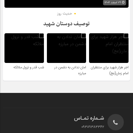
۲۹ اسفند ۱۴۰۴
حدیث روز
توصیف دوستان شهید
اجر هزار شهید برای منتظران
امان ندادن به دشمن در
شب قدر و نزول ملائکه
امام زمان(عج)
مبارزه
شـماره تمـاس
۰۹۳۸۹۳۸۳۳۴۲