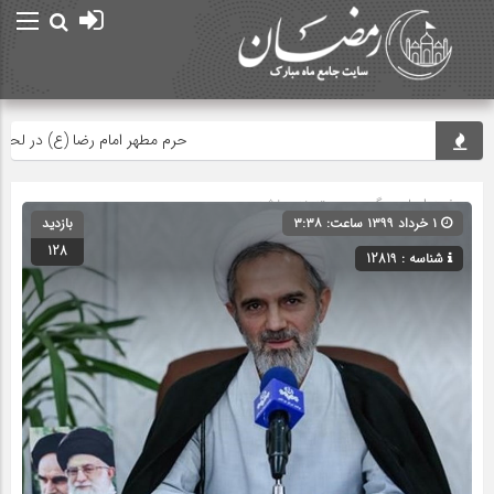
حرم مطهر امام رضا (ع) در لحظه تحوی
صفحه اصلی
» گروه » دسته‌بندی نشده
۱ خرداد ۱۳۹۹ ساعت: ۳:۳۸
بازدید
128
شناسه : 12819