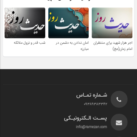
اجر هزار شهید برای منتظران
امان ندادن به دشمن در
شب قدر و نزول ملائکه
امام زمان(عج)
مبارزه
شـماره تمـاس
۰۹۳۸۹۳۸۳۳۴۲
پسـت الـکترونیـکی
info@ramezan.com