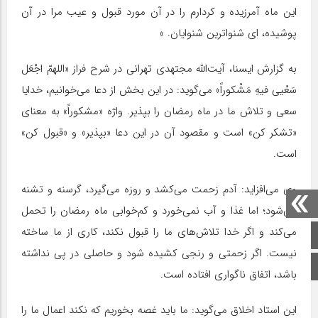
این ماه آمرزیده و کردارم را در آن مورد قبول و عیب مرا در آن
پوشیده، ای شنواترین شنوایان. »
به گزارش ایسنا، آیت‌الله مجتهدی تهرانی در شرح فراز «اللهمّ اجْعَل
سَعْیی فیهِ مَشْکوراً» می‌گوید: در این بخش از دعا می‌خوانیم، خدایا
سعی و تلاش ما در ماه رمضان را بپذیر. واژه «مشکوراً» به معنای
«تشکر کن» است و مقصود آن در این دعا «بپذیر» و «قبول کن»
است.
وی می‌افزاید: آدم زحمت می‌کشد و روزه می‌گیرد، گرسنه و تشنه
می‌شود؛ اما غذا و آب نمی‌خورد و کم‌خوابی ماه رمضان را تحمل
می‌کند و اگر خدا تلاش‌های ما را قبول نکند، کاری از ما ساخته
صفحه اصلی
نیست. اگر زحمتی و رنجی کشیده شود و حاصلی در پی نداشته
اینستاگرام
باشد، اتفاق ناگواری افتاده است.
این استاد اخلاق می‌گوید: ما باید غصه بخوریم که نکند اعمال ما را