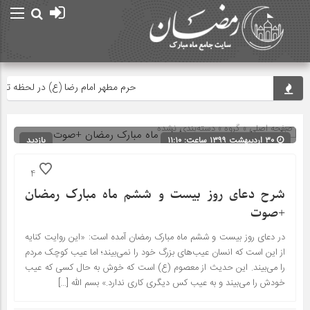
حرم مطهر امام رضا (ع) در لحظه تحویل
صفحه اصلی
» گروه » دسته‌بندی نشده
۳۰ اردیبهشت ۱۳۹۹ ساعت: ۱۱:۱۰
بازدید
136
شناسه : 12738
4
شرح دعای روز بیست و ششم ماه مبارک رمضان
+صوت
در دعای روز بیست و ششم ماه مبارک رمضان آمده است: «این روایت کنایه
از این است که انسان عیب‌های بزرگ خود را نمی‌بیند؛ اما عیب کوچک مردم
را می‌بیند. این حدیث از معصوم (ع) است که خوش به حال کسی که عیب
خودش را می‌بیند و به عیب کس دیگری کاری ندارد.» بسم الله […]