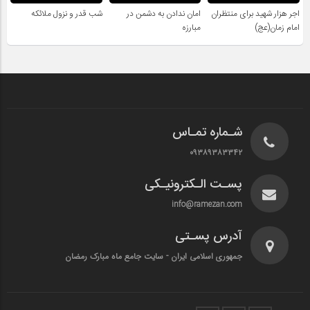
اجر هزار شهید برای منتظران
امان ندادن به دشمن در
شب قدر و نزول ملائکه
امام زمان(عج)
مبارزه
شـماره تمـاس
۰۹۳۸۹۳۸۳۳۴۲
پسـت الـکترونیـکی
info@ramezan.com
آدرس پسـتی
جمهوری اسلامی ایران - سایت جامع ماه مبارک رمضان