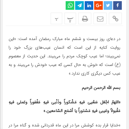
پ
پ
در دعای روز بیست و ششم ماه مبارک رمضان آمده است: «این
روایت کنایه از این است که انسان عیب‌های بزرگ خود را
نمی‌بیند؛ اما عیب کوچک مردم را می‌بیند. این حدیث از معصوم
(ع) است که خوش به حال کسی که عیب خودش را می‌بیند و به
عیب کس دیگری کاری ندارد.»
بسم الله الرحمن الرحیم
«اللهمّ اجْعَل سَعْیی فیهِ مَشْکوراً وذَنْبی فیهِ مَغْفوراً وعَملی فیهِ
مَقْبولاً وعَیبی فیهِ مَسْتوراً یا أسْمَعِ السّامعین.»
«خدایا قرار بده کوشش مرا در این ماه قدردانی شده و گناه مرا در