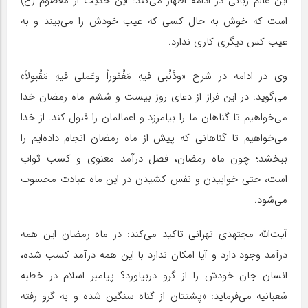
این عالم ربانی در ادامه اظهار می‌کند: این حدیث از معصوم (ع)
است که خوش به حال کسی که عیب خودش را می‌بیند و به
عیب کس دیگری کاری ندارد.
وی در ادامه در شرح «وذَنْبی فیهِ مَغْفوراً وعَملی فیهِ مَقْبولاً»
می‌گوید: در این فراز از دعای روز بیست‌ و ششم ماه رمضان خدا
می‌خواهیم تا گناهان ما را بیامرزد و اعمالمان را قبول کند. از خدا
می‌خواهیم تا گناهانی که پیش از ماه رمضان انجام داده‌ایم را
ببخشد؛ چون ماه رمضان، فصل درآمد معنوی و کسب ثواب
است، حتی خوابیدن و نفس کشیدن در این ماه عبادت محسوب
می‌شود.
آیت‌الله مجتهدی تهرانی تاکید می‌کند: در ماه رمضان این همه
درآمد وجود دارد و آیا امکان ندارد با این همه درآمد کسب شده،
انسان جان خودش را از گرو دربیاورد؟ پیامبر اسلام در خطبه
شعبانیه می‌فرماید: «پشتتان از گناه سنگین شده و به گرو رفته