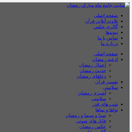
صفحه اصلی
تلاوت آنلاین قرآن
گالری عکس
پیوندها
تماس با ما
درباره ما
صفحه اصلی
ادعیه رمضان
اعمال رمضان
حدیث رمضان
دعاهای رمضان
تفسیر قرآن
سلامتی
آشپزی رمضان
سلامتی
شب های قدر
نواها و نماها
صدا و سیما و رمضان
فایل های صوتی
عکس رمضان