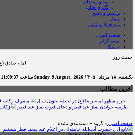
ویدئو رمضان
گالری فیلم
پرسش و پاسخ
پیامک
نرم افزار و کتاب
صفحه اصلی
اینستاگرام
برو بالا
حدیث روز
امام صادق (ع) می فرماید : ه
یکشنبه, ۱۸ مرداد , ۱۴۰۵
Sunday, 9 August , 2026
ساعت
11:09:38
ت
آخرین مطالب
حرم مطهر امام رضا (ع) در لحظه تحویل سال
مصرف زکات فط
طریقه خواندن نماز عید فطر و دعای قنوت نماز عید فطر
زکات 
صفحه اصلی
» گروه » دسته‌بندی نشده
۲۹ اردیبهشت ۱۳۹۹ ساعت: ۳:۱۷