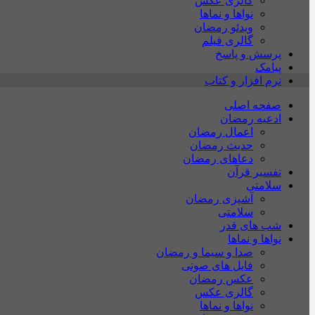
گالری عکس
نواها و نماها
ویدئو رمضان
گالری فیلم
پرسش و پاسخ
پیامک
نرم افزار و کتاب
صفحه اصلی
ادعیه رمضان
اعمال رمضان
حدیث رمضان
دعاهای رمضان
تفسیر قرآن
سلامتی
آشپزی رمضان
سلامتی
شب های قدر
نواها و نماها
صدا و سیما و رمضان
فایل های صوتی
عکس رمضان
گالری عکس
نواها و نماها