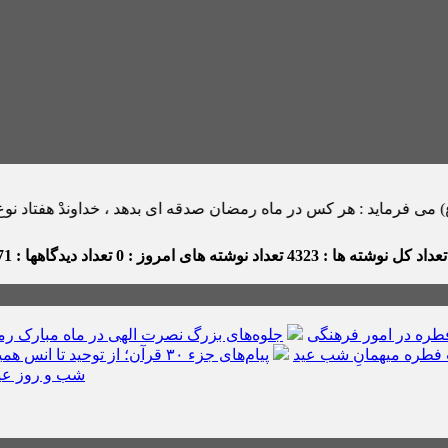
ر كس در ماه رمضان صدقه اى بدهد ، خداوندْ هفتاد نوع بلا را از او بر مى گ
عداد کل نوشته ها : 4323
تعداد نوشته های امروز : 0
تعداد دیدگاهها : 171
ره در امور فرهنگی
جلوه‌های بزرگ نصرت الهی در ماه مبارک ر
فطره میهمانِ شب عید
پیام‌های جزء ۳۰ قرآن؛ از توحید تا انس همیشگی با قرآن
شب و روز عی