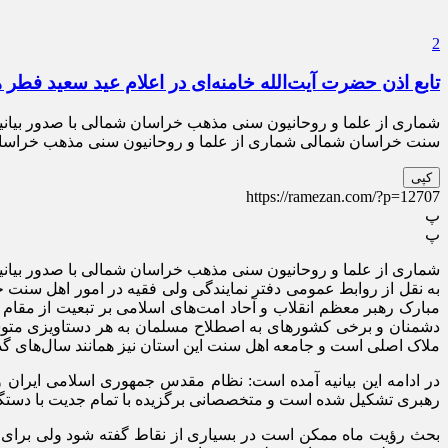
2
تابع اذن حضرت آیت‌الله خامنه‌ای در اعلام عید سعید فطر
شماری از علما و روحانیون سنی مذهب خراسان شمالی با صدور بیانیه‌ا
سنت خراسان شمالی شماری از علما و روحانیون سنی مذهب خراسان 
کپی
https://ramezan.com/?p=12707
پ
پ
شماری از علما و روحانیون سنی مذهب خراسان شمالی با صدور بیانیه‌
به نقل از روابط عمومی دفتر نمایندگی ولی فقیه در امور اهل سن
مبارک رهبر معظم انقلاب و آحاد امت‌های اسلامی بر تبعیت از مقام
دشمنان و برخی کشورهای به اصطلاح مسلمان به هر دستاویزی متوسل 
ملاک اصلی است و جامعه اهل سنت این استان نیز همانند سال‌های گذشت
در ادامه این بیانیه آمده است: نظام مقدس جمهوری اسلامی ایران 
رهبری تشکیل شده است و متخصصانی برگزیده با تمام جدیت با دستگاه‌ه
بحث رؤیت ماه ممکن است در بسیاری از نقاط گفته شود ولی برای ثبو