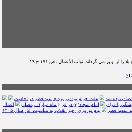
رداند. ثواب الأعمال : ص ١٧١ ح ١٩
×
مضان دیده شد
علت حرام بودن روزه ی عید فطر در احادیث
امام سجاد(ع) در فراغ ماه مبارک رمضان
اعمال
د سعید فطر
پیام نوروزی رهبر انقلاب به مناسبت آغاز سال ۱۴۰۵