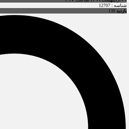
شناسه : 12707
بازدید
139