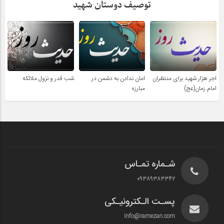
توصیف دوستان شهید
اجر هزار شهید برای منتظران
امان ندادن به دشمن در
شب قدر و نزول ملائکه
امام زمان(عج)
مبارزه
شـماره تمـاس
۰۹۳۸۹۳۸۳۳۴۲
پسـت الـکترونیـکی
info@ramezan.com