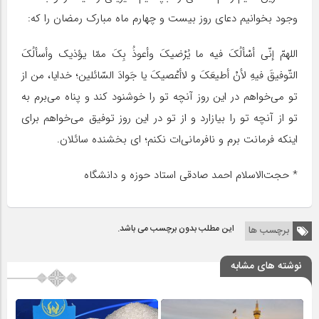
وجود بخوانیم دعای روز بیست و چهارم ماه مبارک رمضان را که:
اللهمّ إنّی أسْألُکَ فیه ما یُرْضیکَ وأعوذُ بِکَ ممّا یؤذیک وأسألُکَ
التّوفیقَ فیهِ لأنْ أطیعَکَ و لاأعْصیکَ یا جَوادَ السّائلین؛ خدایا، من از
تو می‌خواهم در این روز آنچه تو را خوشنود کند و پناه می‌برم به
تو از آنچه تو را بیازارد و از تو در این روز توفیق می‌خواهم برای
اینکه فرمانت برم و نافرمانی‌ات نکنم؛ ای بخشنده سائلان.
* حجت‌الاسلام احمد صادقی استاد حوزه و دانشگاه
این مطلب بدون برچسب می باشد.
برچسب ها
نوشته های مشابه