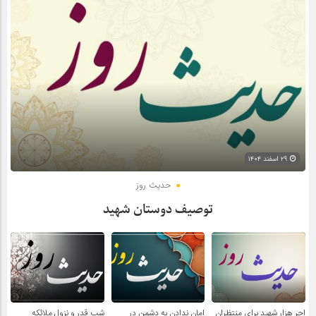
۲۹ اسفند ۱۴۰۴
حدیث روز
توصیف دوستان شهید
اجر هزار شهید برای منتظران
امان ندادن به دشمن در
شب قدر و نزول ملائکه