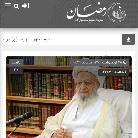
حرم مطهر امام رضا (ع) در لحظه تح
صفحه اصلی
» گروه » دسته‌بندی نشده
۲۸ اردیبهشت ۱۳۹۹ ساعت: ۱۰:۲۹
بازدید
112
شناسه : 12687