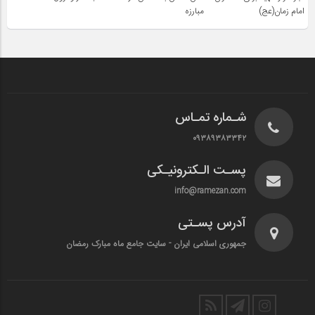
امام زمان(عج)
مبارزه
شـماره تمـاس
۰۹۳۸۹۳۸۳۳۴۲
پسـت الـکترونیـکی
info@ramezan.com
آدرس پسـتی
جمهوری اسلامی ایران - سایت جامع ماه مبارک رمضان