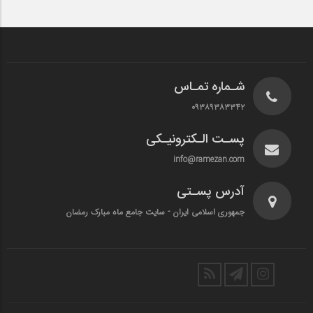
شـماره تمـاس
۰۹۳۸۹۳۸۳۳۴۲
پسـت الـکترونیـکی
info@ramezan.com
آدرس پسـتی
جمهوری اسلامی ایران - سایت جامع ماه مبارک رمضان