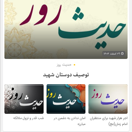
۲۹ اسفند ۱۴۰۴
حدیث روز
توصیف دوستان شهید
اجر هزار شهید برای منتظران
امان ندادن به دشمن در
شب قدر و نزول ملائکه
امام زمان(عج)
مبارزه