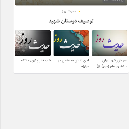
۲۹ اسفند ۱۴۰۴
حدیث روز
توصیف دوستان شهید
اجر هزار شهید برای
امان ندادن به دشمن در
شب قدر و نزول ملائکه
منتظران امام زمان(عج)
مبارزه