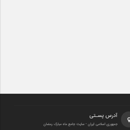
آدرس پسـتی
جمهوری اسلامی ایران - سایت جامع ماه مبارک رمضان