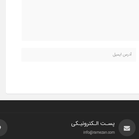
پسـت الـکترونیـکی
info@ramezan.com