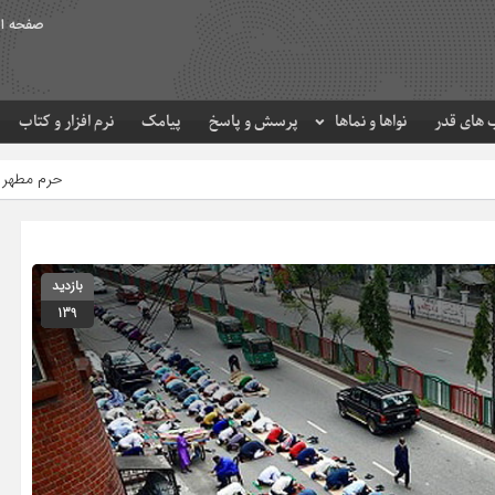
صفحه ا
های قدر
نواها و نماها
پرسش و پاسخ
پیامک
نرم افزار و کتاب
حرم مطهر امام رضا (ع) در لحظه تحو
بازدید
139