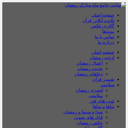
صفحه اصلی
تلاوت آنلاین قرآن
گالری عکس
پیوندها
تماس با ما
درباره ما
صفحه اصلی
ادعیه رمضان
اعمال رمضان
حدیث رمضان
دعاهای رمضان
تفسیر قرآن
سلامتی
آشپزی رمضان
سلامتی
شب های قدر
نواها و نماها
صدا و سیما و رمضان
فایل های صوتی
عکس رمضان