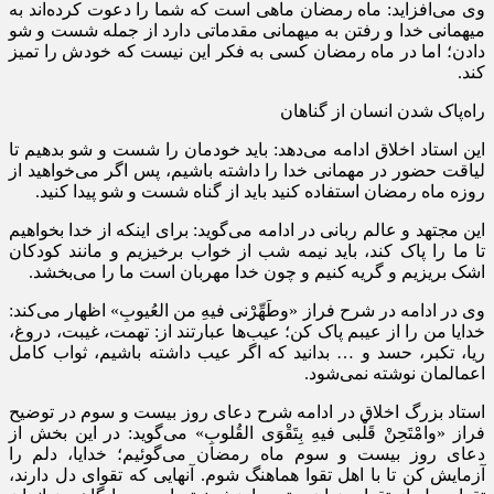
وی می‌افزاید: ماه رمضان ماهی است که شما را دعوت کرده‌اند به
میهمانی خدا و رفتن به میهمانی مقدماتی دارد از جمله شست و شو
دادن؛ اما در ماه رمضان کسی به فکر این نیست که خودش را تمیز
کند.
راه‌پاک شدن انسان از گناهان
این استاد اخلاق ادامه می‌دهد: باید خودمان را شست و شو بدهیم تا
لیاقت حضور در مهمانی خدا را داشته باشیم، پس اگر می‌خواهید از
روزه ماه رمضان استفاده کنید باید از گناه شست و شو پیدا کنید.
این مجتهد و عالم ربانی در ادامه می‌گوید: برای اینکه از خدا بخواهیم
تا ما را پاک کند، باید نیمه شب از خواب برخیزیم و مانند کودکان
اشک بریزیم و گریه کنیم و چون خدا مهربان است ما را می‌بخشد.
وی در ادامه در شرح فراز «وطَهِّرْنی فیهِ من العُیوبِ» اظهار می‌کند:
خدایا من را از عیبم پاک کن؛ عیب‌ها عبارتند از: تهمت، غیبت، دروغ،
ریا، تکبر، حسد و … بدانید که اگر عیب داشته باشیم، ثواب کامل
اعمالمان نوشته نمی‌شود.
استاد بزرگ اخلاق در ادامه شرح دعای روز بیست و سوم در توضیح
فراز «وامْتَحِنْ قَلْبی فیهِ بِتَقْوَی القُلوبِ» می‌گوید: در این بخش از
دعای روز بیست و سوم ماه رمضان می‌گوئیم؛ خدایا، دلم را
آزمایش کن تا با اهل تقوا هماهنگ شوم. آنهایی که تقوای دل دارند،