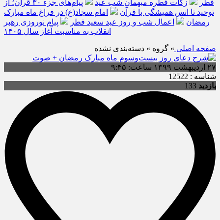
فطر
زکات فطره میهمانِ شب عید
پیام‌های جزء ۳۰ قرآن؛ از
توحید تا انس همیشگی با قرآن
امام سجاد(ع) در فراغ ماه مبارک
رمضان
اعمال شب و روز عید سعید فطر
پیام نوروزی رهبر
انقلاب به مناسبت آغاز سال ۱۴۰۵
صفحه اصلی
» گروه » دسته‌بندی نشده
۲۷ اردیبهشت ۱۳۹۹ ساعت: ۹:۴۵
شناسه : 12522
بازدید
133