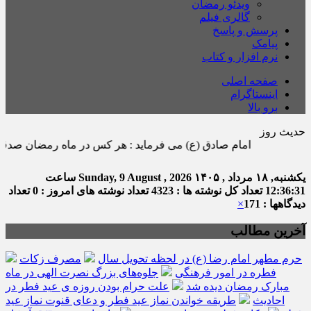
ویدئو رمضان
گالری فیلم
پرسش و پاسخ
پیامک
نرم افزار و کتاب
صفحه اصلی
اینستاگرام
برو بالا
حدیث روز
امام صادق (ع) می فرماید : هر كس در ماه رمضان صدقه اى بدهد ، خدا
یکشنبه, ۱۸ مرداد , ۱۴۰۵
Sunday, 9 August , 2026
ساعت
12:36:32
تعداد کل نوشته ها : 4323
تعداد نوشته های امروز : 0
تعداد
دیدگاهها : 171
×
آخرین مطالب
حرم مطهر امام رضا (ع) در لحظه تحویل سال
مصرف زکات
فطره در امور فرهنگی
جلوه‌های بزرگ نصرت الهی در ماه
مبارک رمضان دیده شد
علت حرام بودن روزه ی عید فطر در
احادیث
طریقه خواندن نماز عید فطر و دعای قنوت نماز عید