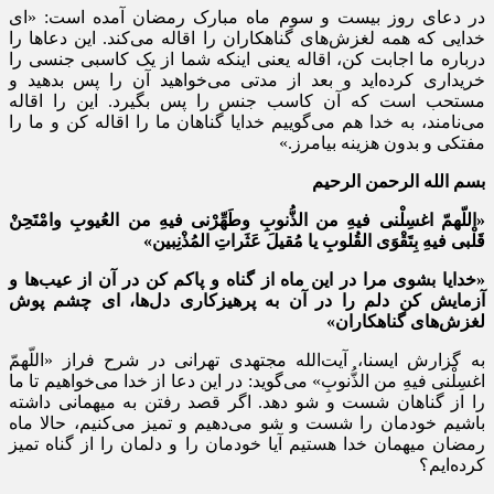
در دعای روز بیست و سوم ماه مبارک رمضان آمده است: «ای
خدایی که همه لغزش‌های گناهکاران را اقاله می‌کند. این دعاها را
درباره ما اجابت کن، اقاله یعنی اینکه شما از یک کاسبی جنسی را
خریداری کرده‌اید و بعد از مدتی می‌خواهید آن را پس بدهید و
مستحب است که آن کاسب جنس را پس بگیرد. این را اقاله
می‌نامند، به خدا هم می‌گوییم خدایا گناهان ما را اقاله کن و ما را
مفتکی و بدون هزینه بیامرز.»
بسم الله الرحمن الرحیم
«اللّهمّ اغسِلْنی فیهِ من الذُّنوبِ وطَهِّرْنی فیهِ من العُیوبِ وامْتَحِنْ
قَلْبی فیهِ بِتَقْوَی القُلوبِ یا مُقیلَ عَثَراتِ المُذْنِبین»
«خدایا بشوی مرا در این ماه از گناه و پاکم کن در آن از عیب‌ها و
آزمایش کن دلم را در آن به پرهیزکاری دل‌ها، ای چشم پوش
لغزش‌های گناهکاران»
به گزارش ایسنا، آیت‌الله مجتهدی تهرانی در شرح فراز «اللّهمّ
اغسِلْنی فیهِ من الذُّنوبِ» می‌گوید: در این دعا از خدا می‌خواهیم تا ما
را از گناهان شست و شو دهد. اگر قصد رفتن به میهمانی داشته
باشیم خودمان را شست و شو می‌دهیم و تمیز می‌کنیم، حالا ماه
رمضان میهمان خدا هستیم آیا خودمان را و دلمان را از گناه تمیز
کرده‌ایم؟