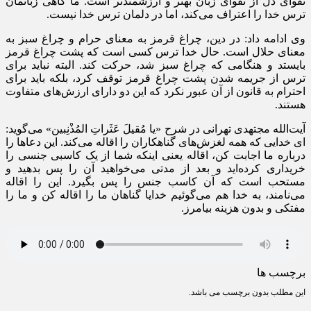
تقوای دل از تقوای زبان بهتر و ارزشمندتر است. ما گاهی زبانمان
ترس خدا را اعتراف می‌کند، اما در دلمان ترس خدا نیست.
وی ادامه داد: در دین، چراغ قرمز به معنای حرام و چراغ سبز به
معنای حلال است. حال خدا ترس کسی است که پشت چراغ قرمز
بایستد و هنگامی که چراغ سبز شد، حرکت کند. البته نباید برای
ترس از جریمه شدن پشت چراغ قرمز توقف کرد، بلکه باید برای
احترام به قانون از آن عبور نکرد که این دو دارای ارزش‌های متفاوت
هستند.
آیت‌الله مجتهدی تهرانی در شرح «یا مُقیلَ عَثَراتِ المُذْنِبین» می‌گوید:
ای خدایی که همه لغزش‌های گناهکاران را اقاله می‌کند. این دعاها را
درباره ما اجابت کن، اقاله یعنی اینکه شما از یک کاسبی جنسی را
خریداری کرده‌اید و بعد از مدتی می‌خواهید آن را پس بدهید و
مستحب است که آن کاسب جنس را پس بگیرد. این را اقاله
می‌نامند، به خدا هم می‌گوئیم خدایا گناهان ما را اقاله کن و ما را
مفتکی و بدون هزینه بیامرز.
برچسب ها
این مطلب بدون برچسب می باشد.