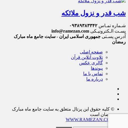
شب قدر و نزول ملائکه
شـماره تمـاس
۰۹۳۸۹۳۸۳۳۴۲
پسـت الـکترونیـکی
info@ramezan.com
آدرس پسـتی
جمهوری اسلامی ایران - سایت جامع ماه مبارک
رمضان
صفحه اصلی
تلاوت آنلاین قرآن
گالری عکس
پیوندها
تماس با ما
درباره ما
© کلیه حقوق این پرتال متعلق به سایت جامع ماه مبارک
رمضان است
WWW.RAMEZAN.COM