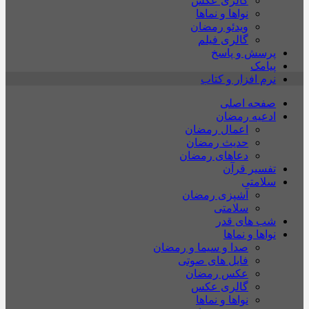
گالری عکس
نواها و نماها
ویدئو رمضان
گالری فیلم
پرسش و پاسخ
پیامک
نرم افزار و کتاب
صفحه اصلی
ادعیه رمضان
اعمال رمضان
حدیث رمضان
دعاهای رمضان
تفسیر قرآن
سلامتی
آشپزی رمضان
سلامتی
شب های قدر
نواها و نماها
صدا و سیما و رمضان
فایل های صوتی
عکس رمضان
گالری عکس
نواها و نماها