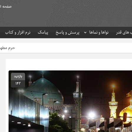
صفحه ا
های قدر
نواها و نماها
پرسش و پاسخ
پیامک
نرم افزار و کتاب
حرم مطهر امام رضا (ع) در لحظه تحو
بازدید
142