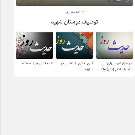
۲۹ اسفند ۱۴۰۴
حدیث روز
توصیف دوستان شهید
اجر هزار شهید برای
امان ندادن به دشمن در
شب قدر و نزول ملائکه
منتظران امام زمان(عج)
مبارزه