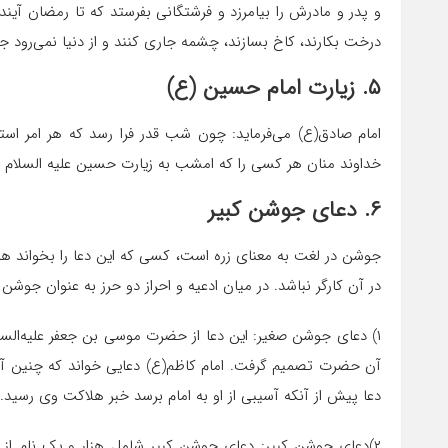
و پدر و مادرش را بیامرزد و فرشتگانی بفرستد که تا رمضان آیند
درخت بکارند، کاخ بسازند، چشمه جاری کنند و از دنیا نمی‌رود جز
۵. زیارت امام حسین (ع)
امام صادق(ع) می‌فرماید: چون شب قدر فرا رسد که هر امر استو
خداوند منان هر کسی را که امشب به زیارت حسین علیه السلام آم
۶. دعای جوشن کبیر
جوشن در لغت به معنای زره است، کسی که این دعا را بخواند 
در آن کارگر نباشد. در میان ادعیه و احراز دو حرز به عنوان جوشن
۱) دعای جوشن صغیر: این دعا از حضرت موسی بن جعفر علیه‌السل
آن حضرت تصمیم گرفت. امام کاظم(ع) دعایی خواند که چنین آغاز می‌شود:
دعا پیش از آنکه آسیبی از او به امام برسد خبر هلاکت وی رسید
۲)دعای جوشن کبیر: دعای جوشن کبیر شامل هزار و یک نام از ا