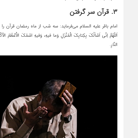
۳. قرآن سر گرفتن
امام باقر علیه السلام می‌فرماید: سه شب از ماه رمضان قرآن را بر
اَللّهُمَّ اِنّی اَسْاَلُکَ بِکِتابِکَ الْمُنْزَلِ وَما فیهِ، وَفیهِ اسْمُکَ الاَْعْظَمُ
النّارِ.