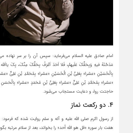
امام صادق علیه السلام می‌فرماید: سپس آن را بر سر نهاده می‌گویی: اَللّهُمَّ ب
مَدَحْتَهُ فیهِ وَبِحَقِّکَ عَلَیهمْ، فَلا اَحَدَ اَعْرَفُ بِحَقِّکَ مِنْکَ، بِکَ 
بِالْحُسَیْنِ «عشرا» بِعَلِیِّ بْنِ الْحُسَیْنِ «عشرا» بِمُحَمَّدِ بْنِ عَلِیٍّ «ع
«عشرا» بِمُحَمَّدِ بْنِ عَلِیٍّ «عشرا» بِعَلِیِّ بْنِ مُحَمَدٍ «عشرا» بِال
حاجتت روا، و دعایت مستجاب می‌شود.
۴. دو رکعت نماز
از رسول اکرم صلی الله علیه و آله و سلم روایت شده که فرمود
هفت بار سوره «قل هو اللّه أحد» را بخواند، بعد از سلام مرتبه بگوید: اَسْت