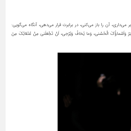
 می‌داری، آن را باز می‌کنی، در برابرت قرار می‌دهی، آنگاه می‌گویی:
 الاْکْبَرُ وَاَسْماؤُکَ الْحُسْنی، وَما یُخافُ وَیُرْجی، اَنْ تَجْعَلَنی مِنْ عُتَقائِکَ مِنَ