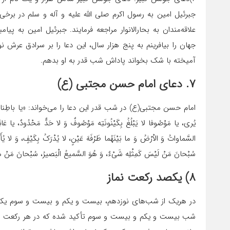
جبرئیل امین به رسول اکرم صلی الله علیه و آله و سلم در برخی
علاقه‌مندان به بحارالانوار مراجعه فرمایند. جبرئیل امین به پ
جهان را بیافرینم به پنج هزار سال، این دعا را بر سرادق عرش 
آمیخته با شک بخواند پاداش شب قدر به او بدهم.
۷. دعای امام حسن مجتبی (ع)
امام حسن مجتبی(ع) در شب قدر این دعا را می‌خواند: «یا باطِنا فی ظُهُو
یُری، یا مَوْصُوفا لا یَبْلُغُ بِکَیْنُونَتِه مَوْصُوفٌ وَ لا حَدٌّ مَحْدُودٌ، یا غائِ
السَّماواتُ وَ الاْرْضُ وَ ما بَیْنَهُما طَرْفَهَ عَیْنٍ، لا یُدْرَکُ بِکَیْفٍ، وَ لا یُأَیَّ
سُبْحانَ مَنْ لَیْسَ کَمِثْلِه شَیْءٌ، وَ هُوَ السَّمیعُ الْبَصیرُ، سُبْحانَ مَنْ هُ
۸) یکصد رکعت نماز
در هریک از شب‌های نوزدهم، بیست و یکم و بیست و سوم یکصد 