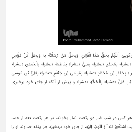
ِحَقِّ هذَا الْقُرْانِ، وَبِحَقِّ مَنْ اَرْسَلْتَهُ بِه وَبِحَقِّ کُلِّ مُؤْمِنٍ
یااَللّه «عشرا» بِمُحَمَّدٍ «عشرا» بِعَلِیٍّ «عشرا» بِفاطِمَهَ «عشرا» بِالْحَسَنِ «عشرا»
شرا» بِجَعْفَرِ بْنِ مُحَمَّدٍ «عشرا» بِمُوسَی بْنِ جَعْفَرٍ «عشرا» بِعَلِیِّ بْنِ مُوسی
ْحَسَنِ بْنِ عَلِیٍّ «عشرا» بِالْحُجَّهِ «عشرا» و پیش از آنکه از جای خود برخیزی
: هر کس در شب قدر دو رکعت نماز بخواند، در هر رکعت بعد از حمد
َغْفِرُ اللّه َ وَ اَتُوبُ اِلَیْهِ، از جای خود برنخیزد جز اینکه خداوند او را