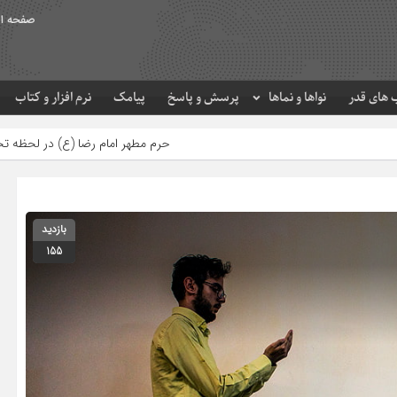
صفحه ا
های قدر
نواها و نماها
پرسش و پاسخ
پیامک
نرم افزار و کتاب
حرم مطهر امام رضا (ع) در لحظه تحویل سال
مصرف زک
بازدید
155