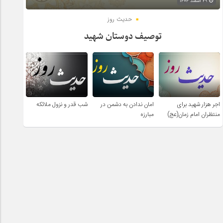
۲۹ اسفند ۱۴۰۴
حدیث روز
توصیف دوستان شهید
اجر هزار شهید برای
امان ندادن به دشمن در
شب قدر و نزول ملائکه
منتظران امام زمان(عج)
مبارزه