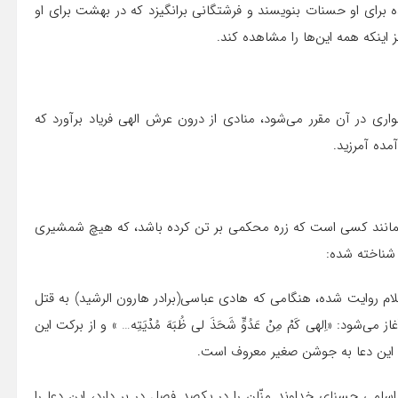
ه برای او حسنات بنویسند و فرشتگانی برانگیزد که در بهشت برای او
 اینکه همه این‌ها را مشاهده کند.
اری در آن مقرر می‌شود، منادی از درون عرش الهی فریاد برآورد که
ده آمرزید.
همانند کسی است که زره محکمی بر تن کرده باشد، که هیچ شمشیری
 شناخته شده:
ام روایت شده، هنگامی که هادی عباسی(برادر هارون الرشید) به قتل
 «اِلهی کَمْ مِنْ عَدُوٍّ شَحَذَ لی ظُبَهَ مُدْیَتِه… » و از برکت این
. این دعا به جوشن صغیر معروف است.
سامی حسنای خداوند منّان را در یکصد فصل در بر دارد، این دعا را