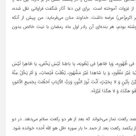
 از غزوات آموخته است. برای این دعا آثار شگفت فراوانی نقل شده،
یامبر اکرم(ص) عرضه داشت: خداوند منان می‌فرماید: من پیش از آنکه
نوشته بودم، هر بنده‌ای آن رادر اول ماه رمضان با نیت خالص بدون
رِه، وَیا ظاهِرا فی بُطُونِه، یا باطِنا لَیْسَ یَخْفی، یا ظاهِرا لَیْسَ
با غَیْرَ مَفْقُودٍ، وَ یا شاهِدا غَیْرَ مَشْهُودٍ، یُطْلَبُ فَیُصابُ، وَ لَمْ یَخْلُ مِنْهُ
نُ بِاَیْنٍ وَ لا بِحَیْثٍ، اَنْتَ نُورُ النُّورِ، وَرَبُّ الاْرْبابِ اَحَطْتَ بِجَمیعِ الاْمُورِ،
وَ هکَذا، وَ لا هکَذا غَیْرُهُ».
رکعت نماز می‌خواند که بعد از هر دو رکعت سلام می‌دهد. در دو
شب بیست و یکم و بیست و سوم تأکید شده که در هر رکعت از یکصد رکعت بعد از حمد ۱۰ بار سوره «قل هو اللّه أحد» خوانده شود.