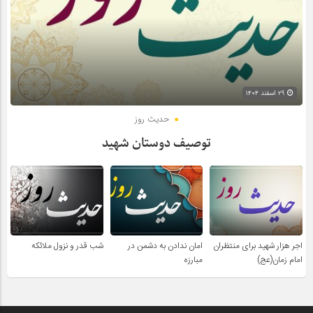
۲۹ اسفند ۱۴۰۴
حدیث روز
توصیف دوستان شهید
اجر هزار شهید برای منتظران
امان ندادن به دشمن در
شب قدر و نزول ملائکه
امام زمان(عج)
مبارزه