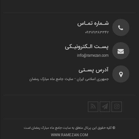
شـماره تمـاس
۰۹۳۸۹۳۸۳۳۴۲
پسـت الـکترونیـکی
info@ramezan.com
آدرس پسـتی
جمهوری اسلامی ایران - سایت جامع ماه مبارک رمضان
© کلیه حقوق این پرتال متعلق به سایت جامع ماه مبارک رمضان است
WWW.RAMEZAN.COM