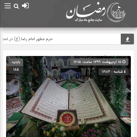
حرم مطهر امام رضا (ع) در لحظه تحوی
صفحه اصلی
» گروه » دسته‌بندی نشده
۱۵ اردیبهشت ۱۳۹۹ ساعت: ۱۲:۱۵
بازدید
185
شناسه : 11984