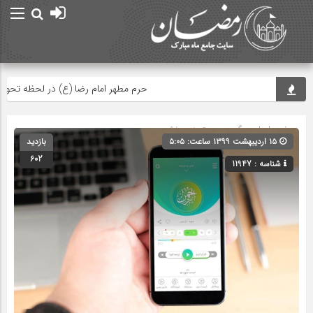
حرم مطهر امام رضا (ع) در لحظه تحویل سال
صفحه اصلی
» گروه » دسته‌بندی نشده
۱۵ اردیبهشت ۱۳۹۹ ساعت: ۵:۰۵
بازدید
602
شناسه : 11947