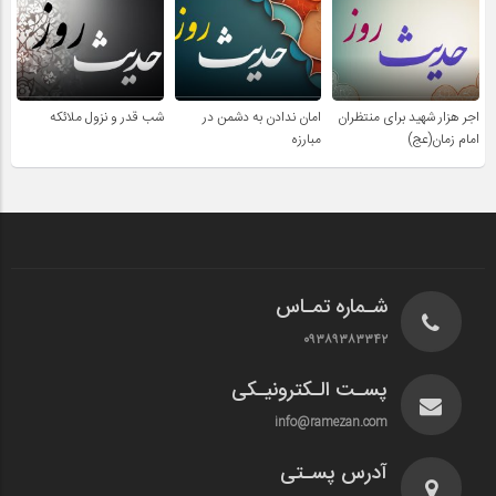
اجر هزار شهید برای منتظران
امان ندادن به دشمن در
شب قدر و نزول ملائکه
امام زمان(عج)
مبارزه
شـماره تمـاس
۰۹۳۸۹۳۸۳۳۴۲
پسـت الـکترونیـکی
info@ramezan.com
آدرس پسـتی