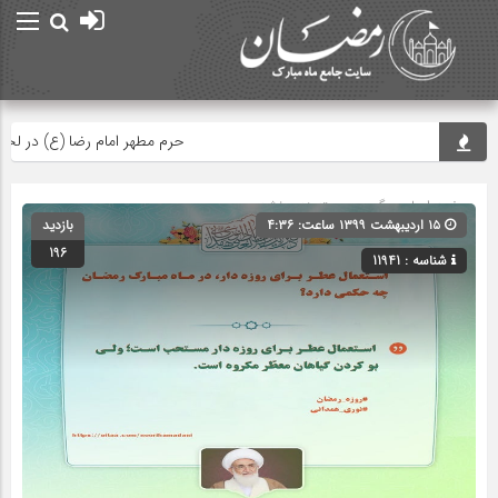
حرم مطهر امام رضا (ع) در لحظه تحو
صفحه اصلی
» گروه » دسته‌بندی نشده
۱۵ اردیبهشت ۱۳۹۹ ساعت: ۴:۳۶
بازدید
196
شناسه : 11941