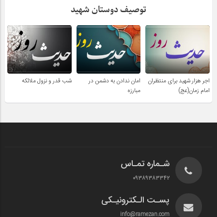
توصیف دوستان شهید
اجر هزار شهید برای منتظران
امان ندادن به دشمن در
شب قدر و نزول ملائکه
امام زمان(عج)
مبارزه
شـماره تمـاس
۰۹۳۸۹۳۸۳۳۴۲
پسـت الـکترونیـکی
info@ramezan.com