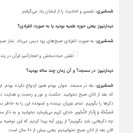
شمشیری:
تفسیر و احادیث را از ایشان یاد می‌گرفتم.
دیدارنیوز: یعنی حوزه علمیه بودید یا به صورت انفرادی؟
شمشیری:
به صورت انفرادی صبح‌های زود درس می‌داد. نماز صبح ر
دیدارنیوز: در مسجد؟ و آن زمان چند ساله بودید؟
شمشیری:
بله در مسجد. جوان بودم هنوز ازدواج نکرده بودم. 
که بعد از اذان صبح نخوابید. حکمت و نور و رحمت و هدایت در ا
ذکر‌ها را بگوییم. تمام عزیزان بیننده و شنونده این را به خاطر بسپ
فَسَبِّحْهُ وَ إِدْبَارَ النُّجُومِ. خدای کریم می‌فرماید نخوابید و 
چه ذکر‌هایی باید بگوییم؟ از روی آیه پیدا کردیم که این توصیه بر
الان بعد از اذان صبح نخوابیدیم. یعنی بیش از ۶۰ سال است.