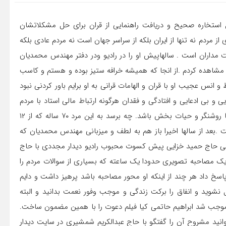
ستخاره صحیح و دریافت راهنمایی از قران برای حل مشکلاتشان
مردم نه تنها از ایران بلکه از سراسر جهان است نه مردم عادی بلکه
 مداران است . سالهاپیش او را در رادیو ودر دفتر مهندس محمدیان
ا مشاهده کردم .از انجا که همیشه خرافه ستیز بوده و هستم و کاسب
 انس عجیب او با قران و الهامات قرانی به او برایم باور کردنی نبود
یی و بی ادعایی و افتادگی و فقدان هرگونه ارتباط مالی استاد با مردم
موجب شده باور کنم نور قران می تواند در جان برخی از انسانها روشنگر و حیات بخش باشد. چه برسد به این مرد ۷۰ ساله که از ۱۲
.بعد از سالها اخیرا باز هم به لطف و میزبانی مهندس محمدیان که
نگی حاج حمید خزایی پیش کسوت محبوب رادیو دیدار مجددی با حاج
 یک مصاحبه تصویری حدودا یک ساعته که بسیاری از سوالات مردم را
پاسخ داد هر چند از اینکه او محور مصاحبه باشد پرهیز داشت و دایم
 نشوید و انفاق را برکت زندگی و موجب وفور نعمت بدانید و البته
وجب شد ابراهیم حاتمی کیا فیلم دعوت را با همین مضمون ساخت.
ید مشروح آن را گفتگو با حاج عبدالکریم شمشیری در سایت دیدار