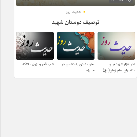
۲۹ اسفند ۱۴۰۴
حدیث روز
توصیف دوستان شهید
اجر هزار شهید برای
امان ندادن به دشمن در
شب قدر و نزول ملائکه
منتظران امام زمان(عج)
مبارزه