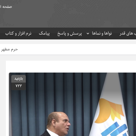
صفحه ا
های قدر
نواها و نماها
پرسش و پاسخ
پیامک
نرم افزار و کتاب
حرم مطهر امام رضا (ع) در لحظه تحویل س
بازدید
722