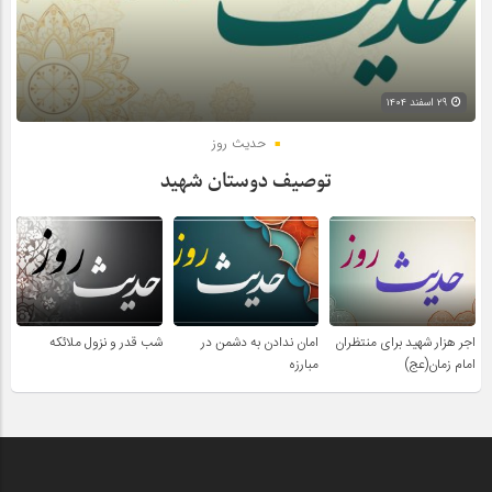
۲۹ اسفند ۱۴۰۴
حدیث روز
توصیف دوستان شهید
اجر هزار شهید برای منتظران
امان ندادن به دشمن در
شب قدر و نزول ملائکه
امام زمان(عج)
مبارزه