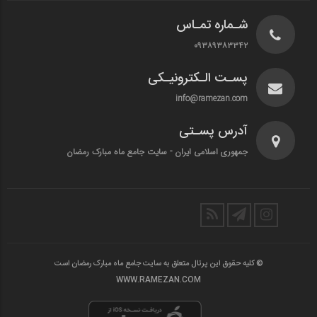
شـماره تمـاس
۰۹۳۸۹۳۸۳۳۴۲
پسـت الـکترونیـکی
info@ramezan.com
آدرس پسـتی
جمهوری اسلامی ایران - سایت جامع ماه مبارک رمضان
© کلیه حقوق این پرتال متعلق به سایت جامع ماه مبارک رمضان است
WWW.RAMEZAN.COM