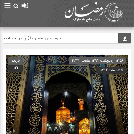
حرم مطهر امام رضا (ع) در لحظه تحویل 
صفحه اصلی
» گروه » دسته‌بندی نشده
۱۲ اردیبهشت ۱۳۹۹ ساعت: ۳:۴۴
بازدید
121
شناسه : 11792