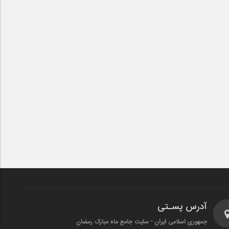
آدرس پسـتی
جمهوری اسلامی ایران - سایت جامع ماه مبارک رمضان