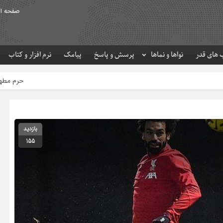
صفحه ا
های قدر
نواها و نماها
پرسش و پاسخ
پیامک
نرم افزار و کتاب
حرم مطهر امام رضا (ع) در لحظ
بازدید
155