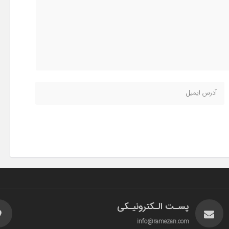
پسـت الـکترونیـکی
info@ramezan.com