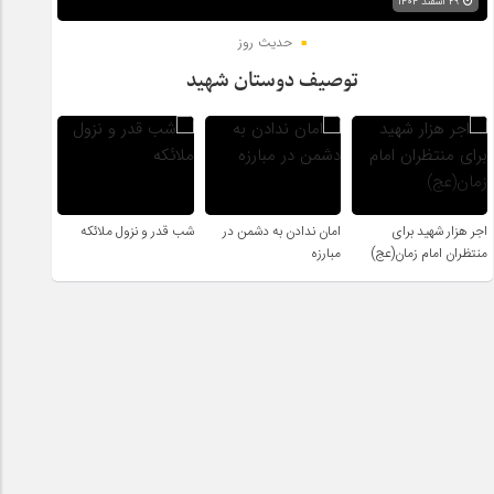
۲۹ اسفند ۱۴۰۴
حدیث روز
توصیف دوستان شهید
اجر هزار شهید برای
امان ندادن به دشمن در
شب قدر و نزول ملائکه
منتظران امام زمان(عج)
مبارزه