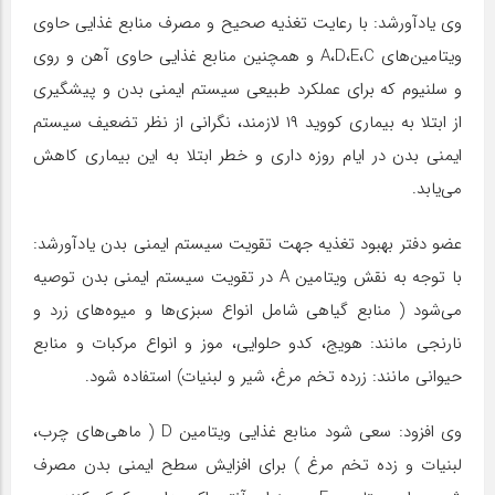
وی یادآورشد: با رعایت تغذیه صحیح و مصرف منابع غذایی حاوی
ویتامین‌های A،D،E،C و همچنین منابع غذایی حاوی آهن و روی
و سلنیوم که برای عملکرد طبیعی سیستم ایمنی بدن و پیشگیری
از ابتلا به بیماری کووید ۱۹ لازمند، نگرانی از نظر تضعیف سیستم
ایمنی بدن در ایام روزه داری و خطر ابتلا به این بیماری کاهش
می‌یابد.
عضو دفتر بهبود تغذیه جهت تقویت سیستم ایمنی بدن یادآورشد:
با توجه به نقش ویتامین A در تقویت سیستم ایمنی بدن توصیه
می‌شود ( منابع گیاهی شامل انواع سبزی‌ها و میوه‌های زرد و
نارنجی مانند: هویج، کدو حلوایی، موز و انواع مرکبات و منابع
حیوانی مانند: زرده تخم مرغ، شیر و لبنیات) استفاده شود.
وی افزود: سعی شود منابع غذایی ویتامین D ( ماهی‌های چرب،
لبنیات و زده تخم مرغ ) برای افزایش سطح ایمنی بدن مصرف