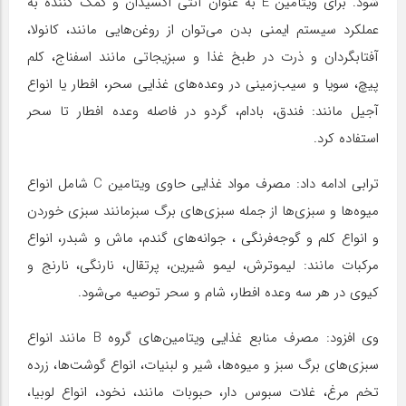
شود. برای ویتامین E به عنوان آنتی اکسیدان و کمک کننده به
عملکرد سیستم ایمنی بدن می‌توان از روغن‌هایی مانند، کانولا،
آفتابگردان و ذرت در طبخ غذا و سبزیجاتی مانند اسفناج، کلم
پیچ، سویا و سیب‌زمینی در وعده‌های غذایی سحر، افطار یا انواع
آجیل مانند: فندق، بادام، گردو در فاصله وعده افطار تا سحر
استفاده کرد.
ترابی ادامه داد: مصرف مواد غذایی حاوی ویتامین C شامل انواع
میوه‌ها و سبزی‌ها از جمله سبزی‎‌های برگ سبزمانند سبزی خوردن
و انواع کلم و گوجه‌فرنگی ، جوانه‌های گندم، ماش و شبدر، انواع
مرکبات مانند: لیموترش، لیمو شیرین، پرتقال، نارنگی، نارنج و
کیوی در هر سه وعده افطار، شام و سحر توصیه می‌شود.
وی افزود: مصرف منابع غذایی ویتامین‌های گروه B مانند انواع
سبزی‌های برگ سبز و میوه‌ها، شیر و لبنیات، انواع گوشت‌ها، زرده
تخم مرغ، غلات سبوس دار، حبوبات مانند، نخود، انواع لوبیا،