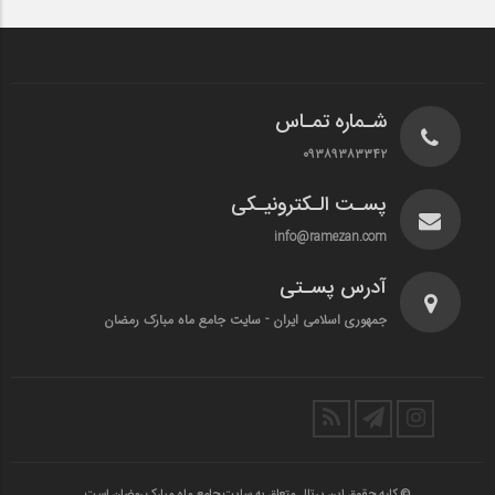
شـماره تمـاس
۰۹۳۸۹۳۸۳۳۴۲
پسـت الـکترونیـکی
info@ramezan.com
آدرس پسـتی
جمهوری اسلامی ایران - سایت جامع ماه مبارک رمضان