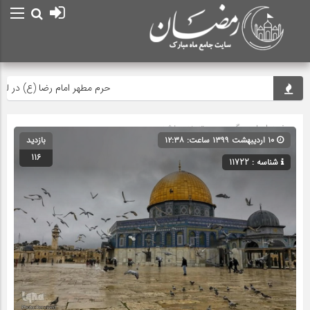
حرم مطهر امام رضا (ع) در لحظه تح
صفحه اصلی
» گروه » دسته‌بندی نشده
۱۰ اردیبهشت ۱۳۹۹ ساعت: ۱۲:۳۸
بازدید
116
شناسه : 11722