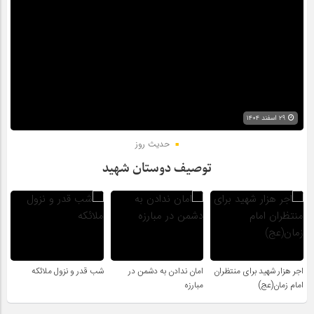
۲۹ اسفند ۱۴۰۴
حدیث روز
توصیف دوستان شهید
اجر هزار شهید برای منتظران
امان ندادن به دشمن در
شب قدر و نزول ملائکه
امام زمان(عج)
مبارزه