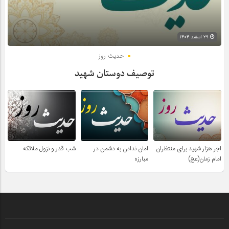
۲۹ اسفند ۱۴۰۴
حدیث روز
توصیف دوستان شهید
اجر هزار شهید برای منتظران
امان ندادن به دشمن در
شب قدر و نزول ملائکه
امام زمان(عج)
مبارزه