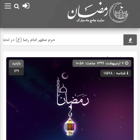
حرم مطهر امام رضا (ع) در لحظه تحوی
صفحه اصلی
» گروه » دسته‌بندی نشده
۷ اردیبهشت ۱۳۹۹ ساعت: ۱۰:۵۸
بازدید
129
شناسه : 11578