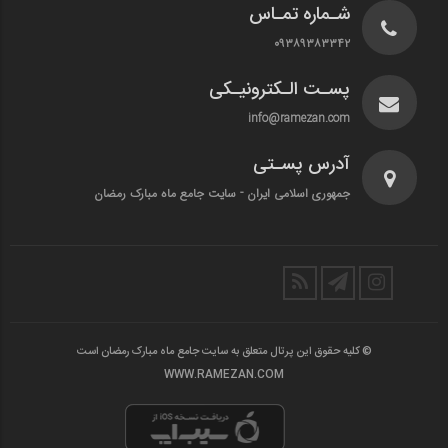
شـماره تمـاس
۰۹۳۸۹۳۸۳۳۴۲
پسـت الـکترونیـکی
info@ramezan.com
آدرس پسـتی
جمهوری اسلامی ایران - سایت جامع ماه مبارک رمضان
© کلیه حقوق این پرتال متعلق به سایت جامع ماه مبارک رمضان است
WWW.RAMEZAN.COM