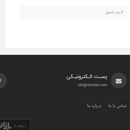
پسـت الـکترونیـکی
info@ramezan.com
تماس با ما
درباره ما