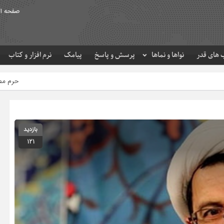
صفحه ا
های قدر
نواها و نماها
پرسش و پاسخ
پیامک
نرم افزار و کتاب
حرم مطهر امام رضا (ع) در لحظه 
بازدید
121