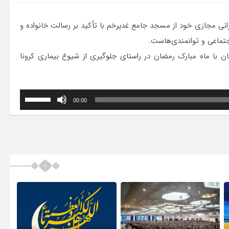
نی مجازی خود از مسجد جامع غدیرخم با تأکید بر رسالت خانواده و
جتماعی و توانمندی‌هاست.
ن با ماه مبارک رمضان در راستای جلوگیری از شیوع بیماری کرونا
برای
00:00
افزایش
یا
کاهش
صدا
از
کلیدهای
بالا
و
پایین
استفاده
کنید.