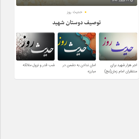
۲۹ اسفند ۱۴۰۴
حدیث روز
توصیف دوستان شهید
اجر هزار شهید برای
امان ندادن به دشمن در
شب قدر و نزول ملائکه
منتظران امام زمان(عج)
مبارزه