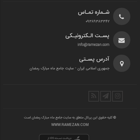
شـماره تمـاس
۰۹۳۸۹۳۸۳۳۴۲
پسـت الـکترونیـکی
info@ramezan.com
آدرس پسـتی
جمهوری اسلامی ایران - سایت جامع ماه مبارک رمضان
© کلیه حقوق این پرتال متعلق به سایت جامع ماه مبارک رمضان است
WWW.RAMEZAN.COM