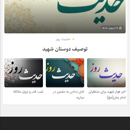
۲۹ اسفند ۱۴۰۴
حدیث روز
توصیف دوستان شهید
اجر هزار شهید برای منتظران
امان ندادن به دشمن در
شب قدر و نزول ملائکه
امام زمان(عج)
مبارزه