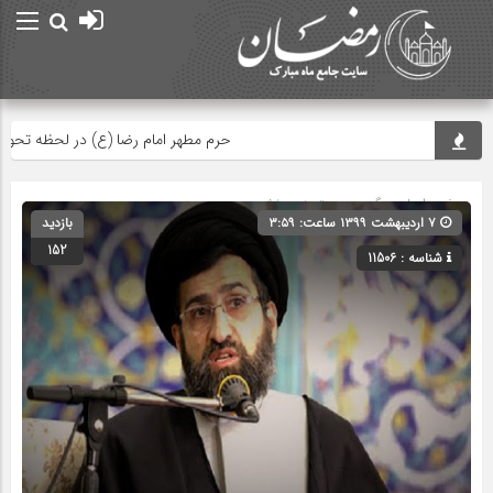
حرم مطهر امام رضا (ع) در لحظه تحویل سال
صفحه اصلی
» گروه » دسته‌بندی نشده
۷ اردیبهشت ۱۳۹۹ ساعت: ۳:۵۹
بازدید
152
شناسه : 11506