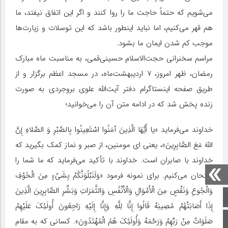
می‌شویم که حتماً حاجت ما را روا کنند و اگر این اتفاق نیفتد، ما
هم قهر می‌کنیم،‌ اما نباید اینطور باشد که این توسلات و زیارت‌ها
موجب کم شدن ایمان ما بشود.
مراسم سخنرانی حجت‌الاسلام حسینی‌قمی، به مناسبت ماه مبارک
رمضان، ظهر امروز، ۷ اردیبهشت‌ماه، در مسجد اعظم برگزار و از
طریق صفحه اینستاگرام دفتر آیت‌الله علوی بروجردی به صورت
زنده پخش شد که در ادامه متن آن را می‌خوانید؛
خداوند می‌فرماید «یا أَیُّهَا الَّذِینَ آمَنُوا اسْتَعِینُوا بِالصَّبْرِ وَ الصَّلاهِ إِنَّ
اللَّهَ مَعَ الصَّابِرِینَ‌»، یعنی ای مومنین، از صبر و نماز کمک بگیرید که
خداوند با صابران است. خداوند با تأکید می‌فرماید که ما شما را
امتحان می‌کنیم. برای نمونه فرمود «وَلَنَبْلُوَنَّکُمْ بِشَیْءٍ مِنَ الْخَوْفِ
وَالْجُوعِ وَنَقْصٍ مِنَ الْأَمْوَالِ وَالْأَنْفُسِ وَالثَّمَرَاتِ وَبَشِّرِ الصَّابِرِینَ الَّذِینَ
صفحه اصلی
إِذَا أَصَابَتْهُمْ مُصِیبَهٌ قَالُوا إِنَّا لِلَّهِ وَإِنَّا إِلَیْهِ رَاجِعُونَ أُولَئِکَ عَلَیْهِمْ
اینستاگرام
صَلَوَاتٌ مِنْ رَبِّهِمْ وَرَحْمَهٌ وَأُولَئِکَ هُمُ الْمُهْتَدُونَ». کسانی که به مقام