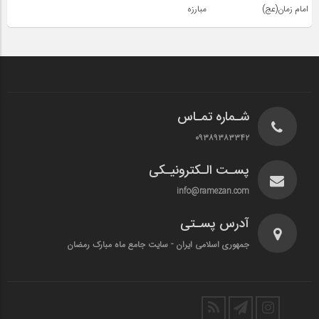
امام زمان(عج)
مبارزه
شـماره تمـاس
۰۹۳۸۹۳۸۳۳۴۲
پسـت الـکترونیـکی
info@ramezan.com
آدرس پسـتی
جمهوری اسلامی ایران - سایت جامع ماه مبارک رمضان