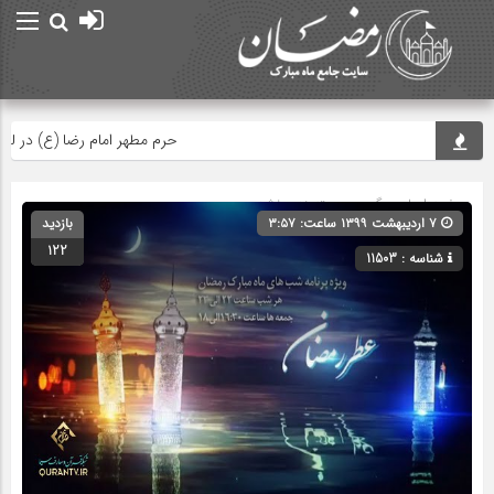
حرم مطهر امام رضا (ع) در لحظه تح
صفحه اصلی
» گروه » دسته‌بندی نشده
۷ اردیبهشت ۱۳۹۹ ساعت: ۳:۵۷
بازدید
122
شناسه : 11503