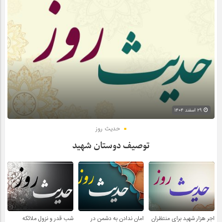
۲۹ اسفند ۱۴۰۴
حدیث روز
توصیف دوستان شهید
اجر هزار شهید برای منتظران
امان ندادن به دشمن در
شب قدر و نزول ملائکه