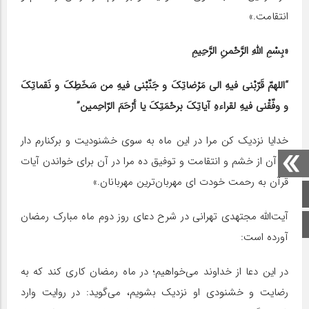
انتقامت.»
«بِسْمِ اللَّهِ الرَّحْمنِ الرَّحِیمِ‏
“اللهمّ قَرّبْنی فیهِ الی مَرْضاتِکَ و جَنّبْنی فیهِ من سَخَطِکَ و نَقماتِکَ
و وفّقْنی فیهِ لقراءهِ آیاتِکَ برحْمَتِکَ یا أرْحَمَ الرّاحِمین”
خدایا نزدیک کن مرا در این ماه به سوی خشنودیت و برکنارم دار
در آن از خشم و انتقامت و توفیق ده مرا در آن برای خواندن آیات
قرآن به رحمت خودت ای مهربان‌ترین مهربانان.»
صفحه اصلی
آیت‌الله مجتهدی تهرانی در شرح دعای روز دوم ماه مبارک رمضان
اینستاگرام
آورده است:
در این دعا از خداوند می‌خواهیم؛ در ماه رمضان کاری کند که به
رضایت و خشنودی او نزدیک بشویم‌، می‌گوید: در روایت وارد