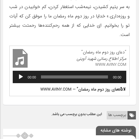
به سر یتیم کشیدن، نیمه‌شب استغفار کردن، کم خوابیدن در شب
و روزه‌داری.» خدایا در روز دوم ماه رمضان ما را موفق کن که آیات
تو را بخوانیم. ای خدایی که از همه رحم‌کننده‌ها رحمتت بیشتر
است.
“دعای روز دوم ماه رمضان”
مرکز اطلاع رسانی شهید آوینی
WWW.AVINY.COM
پخش‌کننده
00:00
00:00
صوت
1.
0:57
“دعای روز دوم ماه رمضان”
— WWW.AVINY.COM
این مطلب بدون برچسب می باشد.
برچسب ها
نوشته های مشابه