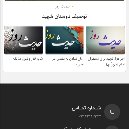
حدیث روز
توصیف دوستان شهید
اجر هزار شهید برای منتظران
امان ندادن به دشمن در
شب قدر و نزول ملائکه
امام زمان(عج)
مبارزه
شـماره تمـاس
۰۹۳۸۹۳۸۳۳۴۲