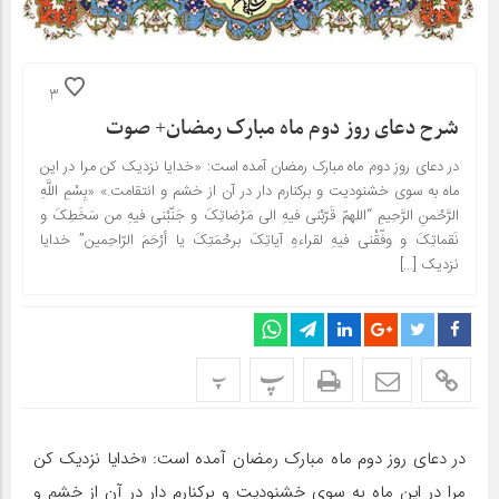
3
شرح دعای روز دوم ماه مبارک رمضان+ صوت
در دعای روز دوم ماه مبارک رمضان آمده است: «خدایا نزدیک کن مرا در این
ماه به سوی خشنودیت و برکنارم دار در آن از خشم و انتقامت.» «بِسْمِ اللَّهِ
الرَّحْمنِ الرَّحِیمِ‏ “اللهمّ قَرّبْنی فیهِ الی مَرْضاتِکَ و جَنّبْنی فیهِ من سَخَطِکَ و
نَقماتِکَ و وفّقْنی فیهِ لقراءهِ آیاتِکَ برحْمَتِکَ یا أرْحَمَ الرّاحِمین” خدایا
نزدیک […]
پ
پ
در دعای روز دوم ماه مبارک رمضان آمده است: «خدایا نزدیک کن
مرا در این ماه به سوی خشنودیت و برکنارم دار در آن از خشم و