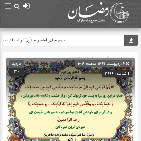
حرم مطهر امام رضا (ع) در لحظه تحویل س
صفحه اصلی
» گروه » دسته‌بندی نشده
۶ اردیبهشت ۱۳۹۹ ساعت: ۱۰:۱۹
بازدید
210
شناسه : 11496