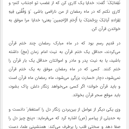
نَقِمَاتِکَ’ گفت: خدایا یک کاری کن که از غضب تو اجتناب کنم؛ و
کاری نکنم که در ماه رمضان از من ناراضی باشی. ‘وَ وَفِّقْنِی فِیهِ
لِقِرَاءَهِ آیاتِکَ بِرَحْمَتِکَ یا أَرْحَمَ الرَّاحِمِین’ یعنی؛ خدایا مرا موفق به
خواندن قرآن کن.
در قدیم رسم بود که در ماه مبارک رمضان چند ختم قرآن
می‌کردند، حداقل یک ختم قرآن به نیت امام زمان (‌عج) داشته
باشید، یا به نیت پدر و مادر و امواتتان حداقل یک بار قرآن را
ختم کنند. کسی که در ماه رمضان موفق به یک ختم قرآن
نمی‌شود، دچار خسارت بزرگی می‌شود، ماه رمضان ماه قرآن است
و باید قرآن خواند؛ اگر کسی می‌خواهد زنگار دلش پاک بشود،
باید موقع سحر قرآن بخواند.
وی یکی دیگر از عوامل از بین‌بردن زنگار دل را ‘استغفار’ دانست و
به حدیثی از پیامبر (ص) اشاره کرد که می‌فرماید: «پنج چیز دل را
صفا دهد و سختی قلب را برطرف می‌کند: همنشینی علما، دست