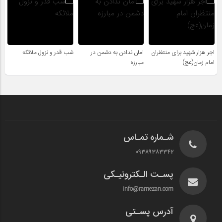
اجر هزار شهید برای منتظران
امان ندادن به دشمن در
شب قدر و نزول ملائکه
امام زمان(عج)
مبارزه
شـماره تمـاس
۰۹۳۸۹۳۸۳۳۴۲
پسـت الـکترونیـکی
info@ramezan.com
آدرس پسـتی