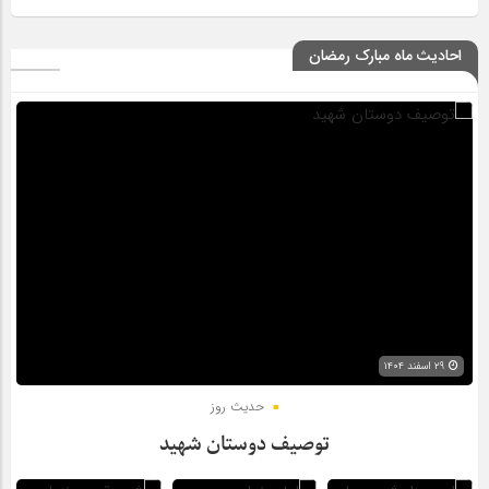
احادیث ماه مبارک رمضان
۲۹ اسفند ۱۴۰۴
حدیث روز
توصیف دوستان شهید