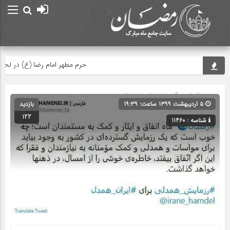
حرم مطهر امام رضا (ع) در لحظه تحو
صفحه اصلی
» گروه » دسته‌بندی نشده
۵ اردیبهشت ۱۳۹۹ ساعت: ۱۹:۳۹
بازدید
122
شناسه : 11460