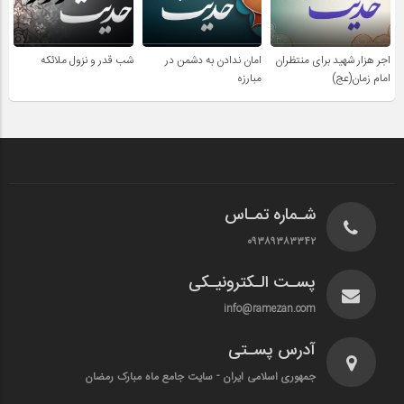
اجر هزار شهید برای منتظران
امان ندادن به دشمن در
شب قدر و نزول ملائکه
امام زمان(عج)
مبارزه
شـماره تمـاس
۰۹۳۸۹۳۸۳۳۴۲
پسـت الـکترونیـکی
info@ramezan.com
آدرس پسـتی
جمهوری اسلامی ایران - سایت جامع ماه مبارک رمضان