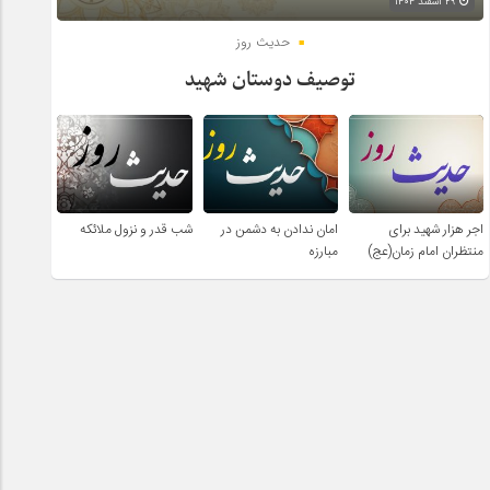
۲۹ اسفند ۱۴۰۴
حدیث روز
توصیف دوستان شهید
اجر هزار شهید برای
امان ندادن به دشمن در
شب قدر و نزول ملائکه
منتظران امام زمان(عج)
مبارزه