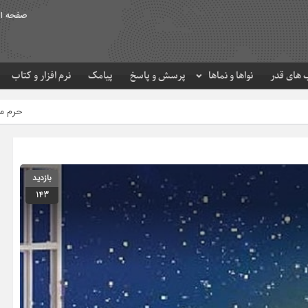
صفحه ا
های قدر
نواها و نماها
پرسش و پاسخ
پیامک
نرم افزار و کتاب
حرم مطهر امام رضا (ع) در لحظ
بازدید
143