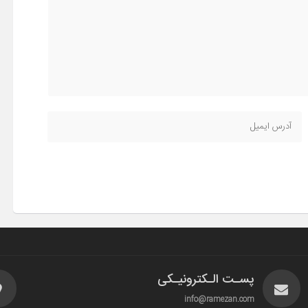
پسـت الـکترونیـکی
info@ramezan.com