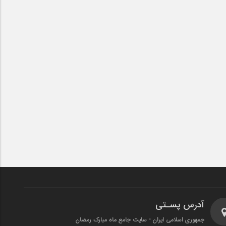
آدرس پسـتی
جمهوری اسلامی ایران - سایت جامع ماه مبارک رمضان