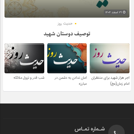
۲۹ اسفند ۱۴۰۴
حدیث روز
توصیف دوستان شهید
اجر هزار شهید برای منتظران
امان ندادن به دشمن در
شب قدر و نزول ملائکه
امام زمان(عج)
مبارزه
شـماره تمـاس