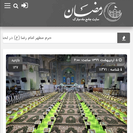
حرم مطهر امام رضا (ع) در لحظه تحوی
صفحه اصلی
» گروه » دسته‌بندی نشده
۵ اردیبهشت ۱۳۹۹ ساعت: ۶:۰۰
بازدید
127
شناسه : 11371