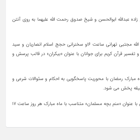
رمضان» هر شب از ساعت ۲۲ از بقعه امام زاده عبدالله ابوالحسن و شیخ صدوق رحمت الله علیهما به روی آنتن
سخنرانی آیت الله محمد ناصری در ساعت ۱۳ و ۳۰ دقیقه، آیت الله مجتبی تهرانی ساعت ۱۶و سخنرانی حجج اسلام انصاریان و سید
فسیر قرآن کریم برای جوانان با عنوان «بیکران» در قالب پرسش و
اه مبارک رمضان با محوریت پاسخگویی به احکام و سئوالات شرعی و
مسابقه «اسـرا» نیز روزهای زوج ساعت ۲۱ و برنامه ویژه خردسالان با عنوان «منم بچه مسلمان» متناسب با ماه مبارک هر روز ساعت ۱۷