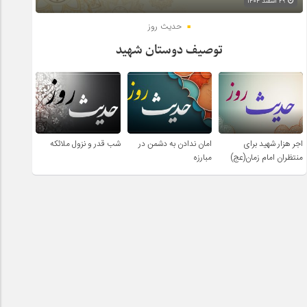
۲۹ اسفند ۱۴۰۴
حدیث روز
توصیف دوستان شهید
اجر هزار شهید برای
امان ندادن به دشمن در
شب قدر و نزول ملائکه
منتظران امام زمان(عج)
مبارزه