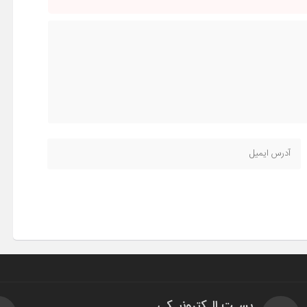
پسـت الـکترونیـکی