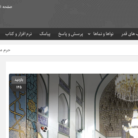
صفحه ا
های قدر
نواها و نماها
پرسش و پاسخ
پیامک
نرم افزار و کتاب
حرم مطهر امام رضا (ع) در لح
بازدید
145