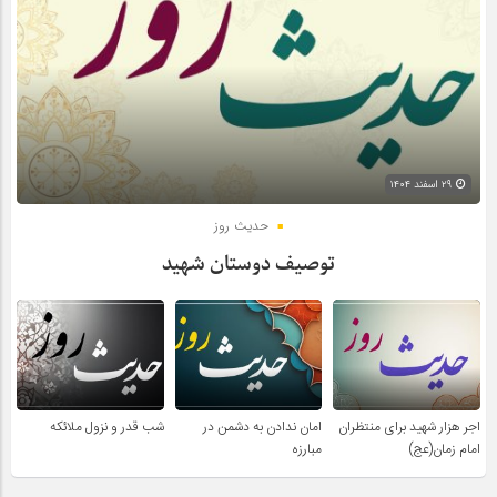
۲۹ اسفند ۱۴۰۴
حدیث روز
توصیف دوستان شهید
اجر هزار شهید برای منتظران
امان ندادن به دشمن در
شب قدر و نزول ملائکه
امام زمان(عج)
مبارزه