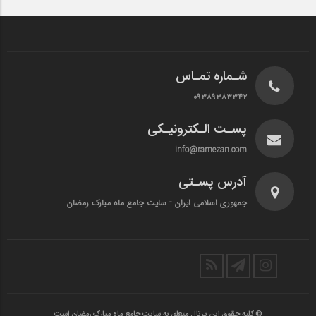
شـماره تمـاس
۰۹۳۸۹۳۸۳۳۴۲
پسـت الـکترونیـکی
info@ramezan.com
آدرس پسـتی
جمهوری اسلامی ایران - سایت جامع ماه مبارک رمضان
© کلیه حقوق این پرتال متعلق به سایت جامع ماه مبارک رمضان است