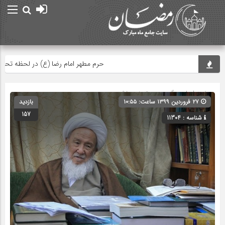
حرم مطهر امام رضا (ع) در لحظه تحویل سا
صفحه اصلی
» گروه » دسته‌بندی نشده
۲۷ فروردین ۱۳۹۹ ساعت: ۱۰:۵۵
بازدید
157
شناسه : 11304