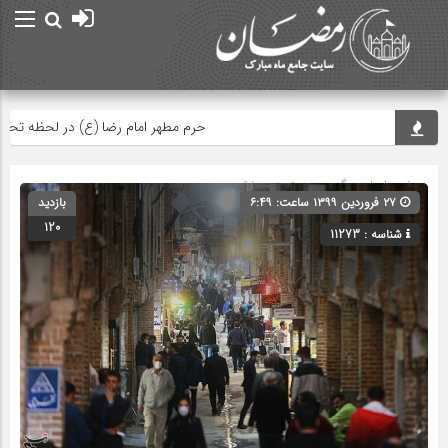
حرم مطهر امام رضا (ع) در لحظه تحویل س
صفحه اصلی
» گروه » دسته‌بندی نشده
۲۷ فروردین ۱۳۹۹ ساعت: ۶:۴۹
بازدید
120
شناسه : 11273