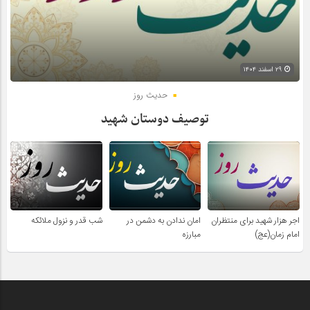
۲۹ اسفند ۱۴۰۴
حدیث روز
توصیف دوستان شهید
اجر هزار شهید برای منتظران
امان ندادن به دشمن در
شب قدر و نزول ملائکه
امام زمان(عج)
مبارزه