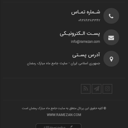
شـماره تمـاس
۰۹۳۸۹۳۸۳۳۴۲
پسـت الـکترونیـکی
info@ramezan.com
آدرس پسـتی
جمهوری اسلامی ایران - سایت جامع ماه مبارک رمضان
© کلیه حقوق این پرتال متعلق به سایت جامع ماه مبارک رمضان است
WWW.RAMEZAN.COM