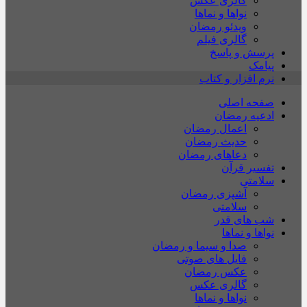
گالری عکس
نواها و نماها
ویدئو رمضان
گالری فیلم
پرسش و پاسخ
پیامک
نرم افزار و کتاب
صفحه اصلی
ادعیه رمضان
اعمال رمضان
حدیث رمضان
دعاهای رمضان
تفسیر قرآن
سلامتی
آشپزی رمضان
سلامتی
شب های قدر
نواها و نماها
صدا و سیما و رمضان
فایل های صوتی
عکس رمضان
گالری عکس
نواها و نماها