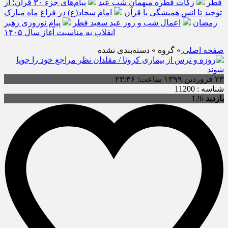
فطر
زکات فطره میهمانِ شب عید
پیام‌های جزء ۳۰ قرآن؛ از
توحید تا انس همیشگی با قرآن
امام سجاد(ع) در فراغ ماه مبارک
رمضان
اعمال شب و روز عید سعید فطر
پیام نوروزی رهبر
انقلاب به مناسبت آغاز سال ۱۴۰۵
صفحه اصلی
» گروه » دسته‌بندی نشده
۲۳ فروردین ۱۳۹۹ ساعت: ۲۳:۳۶
شناسه : 11200
بازدید
126