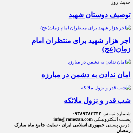
حدیث روز
توصیف دوستان شهید
اجر هزار شهید برای منتظران امام
زمان(عج)
امان ندادن به دشمن در مبارزه
شب قدر و نزول ملائکه
شـماره تمـاس
۰۹۳۸۹۳۸۳۳۴۲
پسـت الـکترونیـکی
info@ramezan.com
آدرس پسـتی
جمهوری اسلامی ایران - سایت جامع ماه مبارک
رمضان