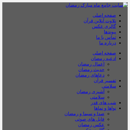
صفحه اصلی
تلاوت آنلاین قرآن
گالری عکس
پیوندها
تماس با ما
درباره ما
صفحه اصلی
ادعیه رمضان
اعمال رمضان
حدیث رمضان
دعاهای رمضان
تفسیر قرآن
سلامتی
آشپزی رمضان
سلامتی
شب های قدر
نواها و نماها
صدا و سیما و رمضان
فایل های صوتی
عکس رمضان