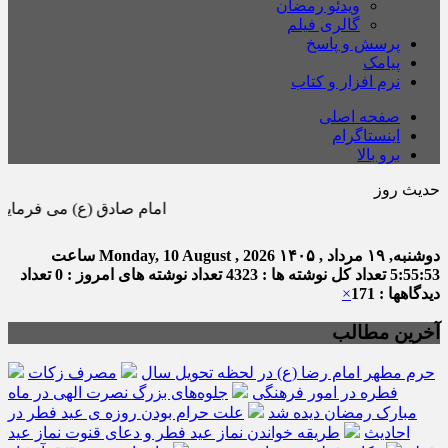
ویدئو رمضان
گالری فیلم
پرسش و پاسخ
پیامک
نرم افزار و کتاب
صفحه اصلی
اینستاگرام
برو بالا
حدیث روز
امام صادق (ع) می فرماید : هر كس 
دوشنبه, ۱۹ مرداد , ۱۴۰۵
Monday, 10 August , 2026
ساعت
5:55:53
تعداد کل نوشته ها : 4323
تعداد نوشته های امروز : 0
تعداد
دیدگاهها : 171
×
آخرین مطالب
حرم مطهر امام رضا (ع) در لحظه تحویل سال
مصرف زکات
فطره در امور فرهنگی
جلوه‌های بزرگ نصرت الهی در ماه
مبارک رمضان دیده شد
علت حرام بودن روزه ی عید فطر در
احادیث
طریقه خواندن نماز عید فطر و دعای قنوت نماز عید