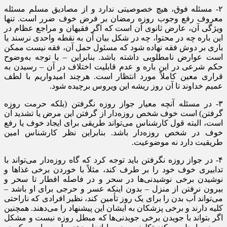
۲- مسئله فوق، هیچ خصوصیتی ندارد و از مصادیق مسلم مسئله
معروف رفع وجوب روزه رمضان بر فرض خوف ضرر است. تنها
ویژگی آن، عارض ثانوی آن است که اگر فقیهان و مراجع عظام در
این باره چه در محتوا، چه در شکل بیان آن به نقطه واحدی نرسند یا
باری بر دوش فقه نهاده شود که مسئول حمل آن، فقه نیست ممکن
است عوارض نامطلوبی داشته باشد. بنابراین – با توجه به‌وضوح
حکم شرعی در این باره و عدم قابلیت اختلاف در آن – رسیدن به
قراری معین کاملاً مورد انتظار است. هرچند امیدواریم با لطف
عمیم خداوند تا آن روز ریشه این ویروس برچیده شود.
۳- در مسئله آنچه معیار جواز روزه نگرفتن (بلکه حرمت روزه
گرفتن) است خوف شخص روزه‌دار از گرفتن این مرض یا تشدید آن
است، البته قول کارشناس می‌تواند طریقی برای ایجاد خوف یا رفع
خوف در شخص روزه‌دار باشد. بنابراین نظر کارشناس امین
طریقیت دارد نه موضوعیت.
۴- در جواز روزه نگرفتن باید توجه کرد که گاه روزه‌دار می‌تواند با
تدابیری خوف خود را بر طرف کند، مثلاً با خوردن برخی غذاها و
نوشیدن برخی نوشیدنی‌ها در سحر و در فاصله افطار تا سحر و
بیرون نرفتن از منزل – بدون اینکه عسر و حرجی برای او باشد –
می‌تواند آب بدن را برای یک روز تأمین کند، نظیر افرادی که ناراحتی
کلیه دارند و برخی پزشکان به ایشان این پیشنهاد را می‌دهند. همچنین
اگر بتواند با جویدن برخی جویدنی‌ها که مبطل روزه نیست و مشکل