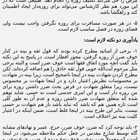
مرض را حل می‌کند تکلیف روزه را انجام دهد. طبیعی است که در
این مورد هم نظر کارشناس می‌تواند برای روزه‌دار ایجاد اطمینان
کند و راهگشا باشد.
۵- در هر صورت مسافرت برای روزه نگرفتن واجب نیست ولی
قضای روزه در فصل مناسب لازم است.
یادآوری دو نکته لازم است:
۱- برخی از اساتید مطرح کرده بودند که قول ثقه و بینه در کنار
خوف ضرر از روزه گرفتن، مجوز افطار است. در پاسخ به این نکته
باید گفت آنچه مورد اتفاق فقها است خوف ضرر است و البته برخی
مثل مرحوم آیت‌الله خویی قول ثقه حاذق را هم اضافه کرده‌اند، لکن
مطرح کردن شهادت بینه در اینجا ناصحیح است، زیرا بینه در شهادت
بر محسوسات نظرش اعتبار دارد و در اینجا شهادت بر محسوس
نیست، زیرا متعلق شهادت در فرض بحث ضرر داشتن روزه برای
منِ روزه دار است و این امری حدسی است نه حسی. شاید توهم
شده که متعلق شهادت ضرر داشتن روزه و عدم آن به طور کلی
است تازه همین هم که باشد که نباید باشد باز هم شهادت بر حسی
نیست. بنابر این طرح بینه در اینجا غلط است، ضمن اینکه در اعتبار
کلیت بینه نیز اختلاف است.
۲- باید توجه کرد که ضرر، خوف ضرر، حرج، عسر و نهادهای مشابه
گاه توسط شارع مقدس در جعل حکم ملاحظه می‌شود، در اینجا
است که معمولاً ضرر نوعی، خوف نوع مردم از ضرر، حرج نوعی و