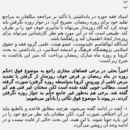
پ
پ
استاد فقه حوزه در یادداشتی با تأکید بر مراجعه مکلفان به مراجع
تقلید خود برای روزه رمضان، تصریح کرد: در جواز روزه نگرفتن باید
توجه کرد که گاه روزه‌دار می‌تواند با تدابیری خوف خود را بر طرف
کند. طبیعی است که در این مورد هم نظر کارشناس می‌تواند برای
روزه‌دار ایجاد اطمینان کند و راهگشا باشد.
آیت‌الله ابوالقاسم علیدوست، عضو هیئت علمی گروه فقه و حقوق
اسلامی پژوهشگاه فرهنگ و اندیشه اسلامی، در یادداشتی به بحث
کرونا و روزه ماه مبارک رمضان پرداخت که متن این یاداشت به
شرح زیر است:
اخیراً بحثی در برخی فضاهای مجازی راجع به موضوع فوق (حکم
روزه در ماه رمضان بر فرض خوف روزه‌دار از گرفتن یا تشدید
مرض ناشی از ویروس کرونا به‌واسطه روزه گرفتن) صورت گرفته
است. مطالب خوبی گفته شده است لکن سخنان غیر فنی هم کم
گفته شد. برخی هم به‌طور غیر جامع حکم به جواز روزه نگرفتن
کردند. در پیوند با موضوع فوق نکاتی را یادآور می‌شویم‌:
۱- آنچه در ادامه گفته می‌شود، هرچند مطابق قاعده و بالطبع نباید
در آن اختلافی صورت گیرد، لکن مقلدان باید نظر مرجع خود را در
این باره جویا شوند. با این همه، این بحث خالی از فایده نیست و در
ادامه وجه آن روشن می‌گردد.