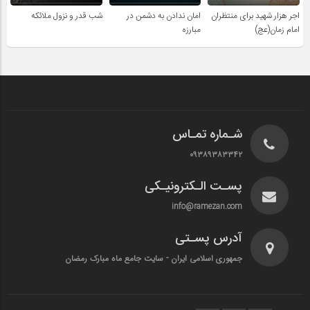
اجر هزار شهید برای منتظران
امان ندادن به دشمن در
شب قدر و نزول ملائکه
امام زمان(عج)
مبارزه
شـماره تمـاس
۰۹۳۸۹۳۸۳۳۴۲
پسـت الـکترونیـکی
info@ramezan.com
آدرس پسـتی
جمهوری اسلامی ایران - سایت جامع ماه مبارک رمضان