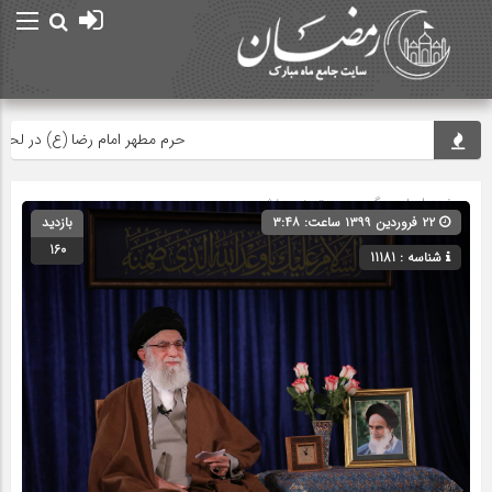
حرم مطهر امام رضا (ع) در لحظه تحو
صفحه اصلی
» گروه » دسته‌بندی نشده
۲۲ فروردین ۱۳۹۹ ساعت: ۳:۴۸
بازدید
160
شناسه : 11181