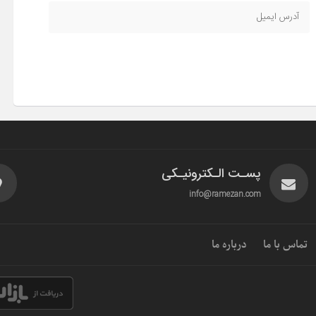
پسـت الـکترونیـکی
info@ramezan.com
تماس با ما
درباره ما