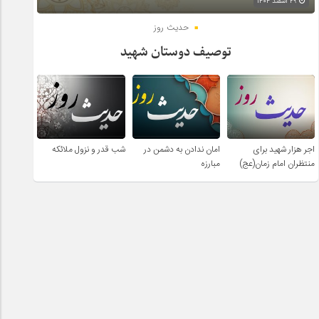
۲۹ اسفند ۱۴۰۴
حدیث روز
توصیف دوستان شهید
اجر هزار شهید برای
امان ندادن به دشمن در
شب قدر و نزول ملائکه
منتظران امام زمان(عج)
مبارزه