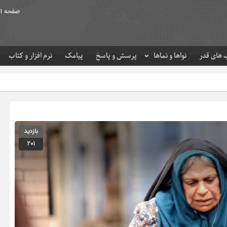
صفحه ا
های قدر
نواها و نماها
پرسش و پاسخ
پیامک
نرم افزار و کتاب
حرم مطهر امام رضا (ع
بازدید
201