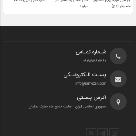
اجر هزار شهید برای منتظران
امان ندادن به دشمن در
شب قدر و نزول ملائکه
امام زمان(عج)
مبارزه
شـماره تمـاس
۰۹۳۸۹۳۸۳۳۴۲
پسـت الـکترونیـکی
info@ramezan.com
آدرس پسـتی
جمهوری اسلامی ایران - سایت جامع ماه مبارک رمضان