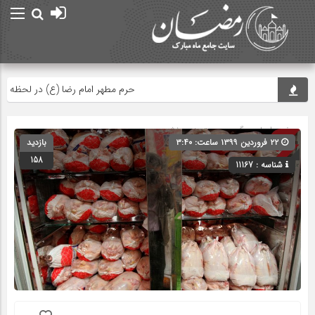
حرم مطهر امام رضا (ع) در لحظه تحویل س
صفحه اصلی
» گروه » دسته‌بندی نشده
۲۲ فروردین ۱۳۹۹ ساعت: ۳:۴۰
بازدید
158
شناسه : 11167