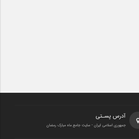
آدرس پسـتی
جمهوری اسلامی ایران - سایت جامع ماه مبارک رمضان