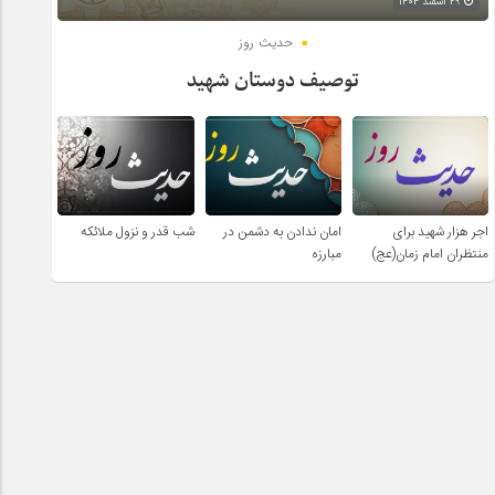
۲۹ اسفند ۱۴۰۴
حدیث روز
توصیف دوستان شهید
اجر هزار شهید برای
امان ندادن به دشمن در
شب قدر و نزول ملائکه
منتظران امام زمان(عج)
مبارزه