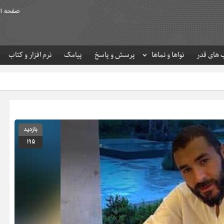
صفحه ا
های قدر
نواها و نماها
پرسش و پاسخ
پیامک
نرم افزار و کتاب
حرم مطهر امام رضا (ع
بازدید
195