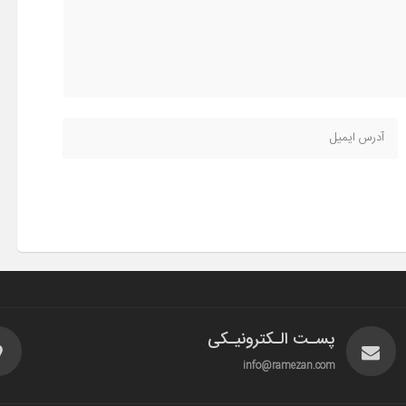
پسـت الـکترونیـکی
info@ramezan.com