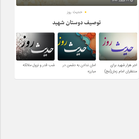
۲۹ اسفند ۱۴۰۴
حدیث روز
توصیف دوستان شهید
اجر هزار شهید برای
امان ندادن به دشمن در
شب قدر و نزول ملائکه
منتظران امام زمان(عج)
مبارزه