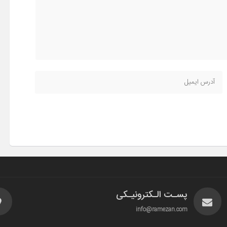
پسـت الـکترونیـکی
info@ramezan.com