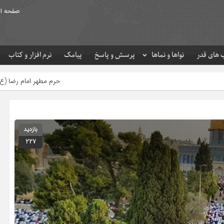
صفحه ا
های قدر
نواها و نماها
پرسش و پاسخ
پیامک
نرم افزار و کتاب
حرم مطهر امام رضا (ع) در لحظه تحویل سال
بازدید
227