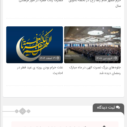
حرم مطهر امام رضا (ع) در لحظه تحویل
مصرف زکات فطره در امور فرهنگی
سال
۱ فروردین ۱۴۰۵
۲۹ اسفند ۱۴۰۴
جلوه‌های بزرگ نصرت الهی در ماه مبارک
علت حرام بودن روزه ی عید فطر در
رمضان دیده شد
احادیث
ثبت دیدگاه