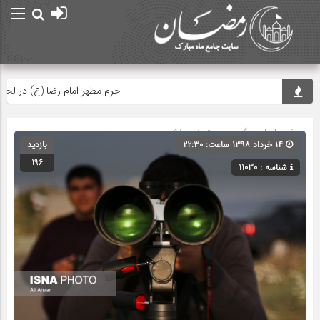
حرم مطهر امام رضا (ع) در لحظه تحوی
صفحه اصلی
» گروه » دسته‌بندی نشده
۱۴ خرداد ۱۳۹۸ ساعت: ۲۲:۳۰
بازدید
196
شناسه : 11030