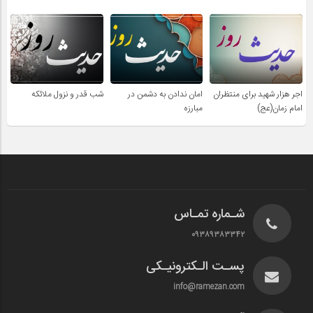
اجر هزار شهید برای منتظران
امان ندادن به دشمن در
شب قدر و نزول ملائکه
امام زمان(عج)
مبارزه
شـماره تمـاس
۰۹۳۸۹۳۸۳۳۴۲
پسـت الـکترونیـکی
info@ramezan.com