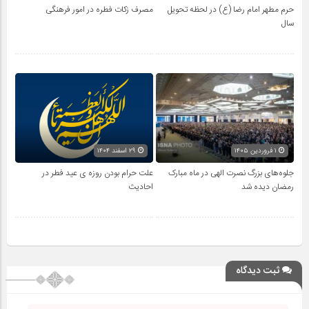
حرم مطهر امام رضا (ع) در لحظه تحویل
مصرف زکات فطره در امور فرهنگی
سال
۱ فروردین ۱۴۰۵
۲۹ اسفند ۱۴۰۴
جلوه‌های بزرگ نصرت الهی در ماه مبارک
علت حرام بودن روزه ی عید فطر در
رمضان دیده شد
احادیث
ثبت دیدگاه