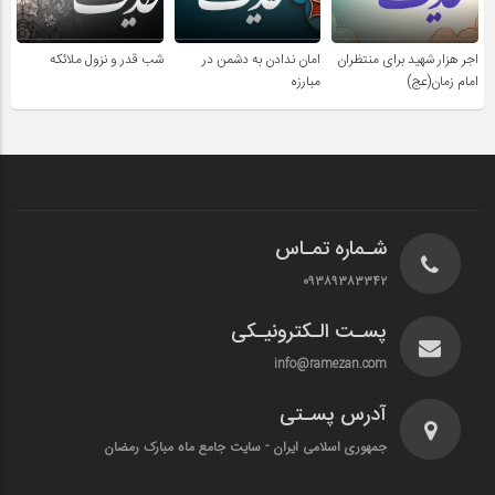
اجر هزار شهید برای منتظران
امان ندادن به دشمن در
شب قدر و نزول ملائکه
امام زمان(عج)
مبارزه
شـماره تمـاس
۰۹۳۸۹۳۸۳۳۴۲
پسـت الـکترونیـکی
info@ramezan.com
آدرس پسـتی
جمهوری اسلامی ایران - سایت جامع ماه مبارک رمضان