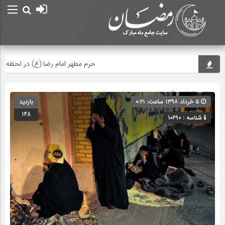
حرم مطهر امام رضا (ع) در لحظه تحویل 
صفحه اصلی
» گروه » دسته‌بندی نشده
۵ خرداد ۱۳۹۸ ساعت: ۰:۲۱
بازدید
148
شناسه : 10690