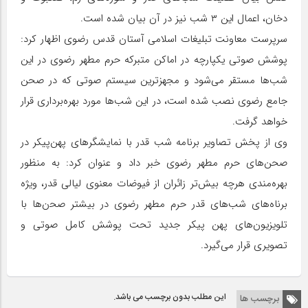
دخان، اعمال این ۳ شب نیز در آن بیان شده است.
سرپرست ﻣﻌﺎونت ﺗﺒﻠﯿﻐﺎت اﺳﻼﻣﻲ آﺳﺘﺎن ﻗﺪس رﺿﻮی اظهار کرد:
پوشش صوتی یکپارچه در اماکن متبرکه حرم مطهر رضوی در این
شب‌ها مستقر می‌شود و مجهزترین سیستم صوتی که در صحن
جامع رضوی نصب شده است، در این شب‌ها مورد بهره‌برداری قرار
خواهد گرفت.
وی از پخش تصاویر برنامه شب قدر با نمایشگرهای پهن‌پیکر در
صحن‌های حرم مطهر رضوی خبر داد و عنوان کرد: ﺑﻪ ﻣﻨﻈﻮر
بهره‌مندی هرﭼﻪ ﺑﯿﺶﺗﺮ زائران از ﻓﯿﻮﺿﺎت ﻣﻌﻨﻮی ﻟﯿﺎﻟﯽ ﻗﺪر، وﯾﮋه
ﺑﺮﻧﺎه‌های شب‌های ﻗﺪر ﺣﺮم مطهر رﺿﻮی در بیشتر ﺻﺤن‌ها ﺑﺎ
ﺗﻠﻮﻳﺰﻳﻮن‌های پهن ﭘﯿﻜﺮ جدید ﺗﺤﺖ ﭘﻮﺷﺶ ﻛﺎﻣﻞ ﺻﻮﺗﻲ و
ﺗﺼﻮﻳﺮی ﻗﺮار ﻣﻲﮔﯿﺮد.
این مطلب بدون برچسب می باشد.
برچسب ها