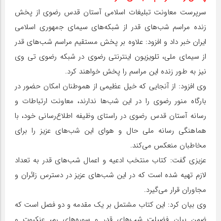
سرپرست ﻣﻌﺎونت ﺗﺒﻠﯿﻐﺎت اﺳﻼﻣﻲ آﺳﺘﺎن ﻗﺪس رﺿﻮی از ﭘﺨﺶ
زﻧﺪه ﻣﺮاﺳﻢ ﺷب‌های ﻗﺪر از شبکه‌های ﺳﯿﻤﺎی ﺟمهوری اﺳﻼﻣﯽ
اﯾﺮان ﺧﺒﺮ داد و اﻓﺰود: ﻋﻼوه ﺑﺮ ﭘﺨﺶ ﻣﺴﺘﻘﯿﻢ ﻣﺮاﺳﻢ شب‌های ﻗﺪر
از سیمای ملی، ﺗﻠﻮﯾﺰﯾﻮن اینترنتی رﺿﻮی در شبکه رضوی‌ تی وی
نیز به طﻮر زﻧﺪه این مراسم را ﭘﺨﺶ ﺧواهند کرد.
وی اﻓﺰود: از آﻧﺠﺎﯾﯽ ﮐﻪ ﺧﯿﻞ ﻋﻈﯿﻤﯽ از هموطنان اﻣﮑﺎن ﺣﻀﻮر در
ﺑﺎرﮔﺎه ﻣﻨﻮر رﺿﻮی را در اﯾﻦ ﺷب‌ها ﻧﺪارﻧﺪ، معاونت ارتباطات و
رسانه آﺳﺘﺎن ﻗﺪس رﺿﻮی در راﺳﺘﺎی وﻇﯿﻔﻪ اﻃﻼع‌رﺳﺎﻧﯽ ﺧﻮد، ﺑا
هماهنگی رﺳﺎﻧﻪ ﻣﻠﯽ ﺣﺎل و هوای اﯾﻦ ﺷب‌های ﻋﺰﯾﺰ را ﺑﺮای
ﻣﺨﺎﻃﺒﺎن ﻣﻨﻌﮑﺲ ﻣﯽﮐﻨﺪ.
عزیزی ﮔﻔﺖ: کتاب منتخب ادعیه و اعمال شب‌های قدر به تعداد
لازم تهیه شده است که در این شب‌های عزیز در دسترس زائران و
مجاوران قرار می‌گیرد.
وی بیان کرد: این کتاب مشتمل بر یک مقدمه و دو فصل است که
ضمن بیان فضیلت شب‌های قدر و سوره‌های رم، عنکبوت و