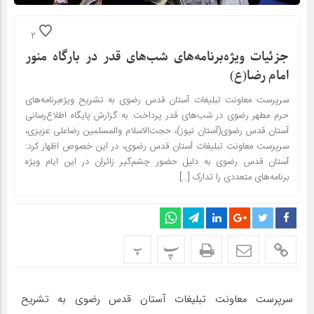
2
جزئیات ویژه‌برنامه‌های شب‌های قدر در بارگاه منور
امام رضا(ع)
سرپرست معاونت تبلیغات آستان قدس رضوی به تشریح ویژه‌برنامه‌های
حرم مطهر رضوی در شب‌های قدر پرداخت. به گزارش پایگاه اطلاع‌رسانی
آستان قدس رضوی(آستان نیوز)، ﺣﺠﺖ‌اﻻﺳﻼم والمسلمین رضاعلی عزیزی،
سرپرست معاونت تبلیغات آستان قدس رضوی، در این خصوص اظهار کرد:
آﺳﺘﺎن ﻗﺪس رﺿﻮی ﺑﻪ دلیل ﺣﻀﻮر ﭼﺸﻢﮔﯿﺮ زاﺋﺮان در این ایام ویژه
برنامه‌های متعددی را تدارک […]
پ
پ
سرپرست معاونت تبلیغات آستان قدس رضوی به تشریح