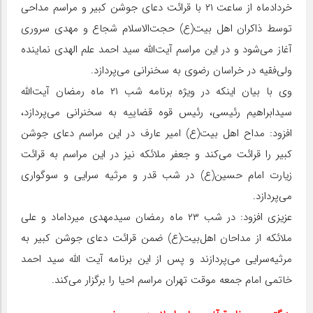
خردادماه از ﺳﺎﻋﺖ ۲۱ ﺑﺎ ﻗﺮاﺋﺖ دﻋﺎی ﺟﻮﺷﻦ ﮐﺒﯿﺮ و مراسم مداحی
ﺗﻮﺳﻂ ذاکران اهل ﺑﯿﺖ(ع) حجت‌الاسلام شجاع و مهدی سروری
آﻏﺎز می‌شود و در این مراسم آیت‌الله سید احمد علم الهدی نماینده
ولی‌فقیه در خراسان رضوی ﺑﻪ ﺳﺨﻨﺮاﻧﯽ می‌پردازد.
وی ﺑﺎ بیان اﻳﻨﻜﻪ در وﻳﮋه ﺑﺮﻧﺎﻣﻪ ﺷﺐ ۲۱ ماه رمضان آیت‌الله
سیدابراهیم رئیسی، رئیس قوه قضاییه به سخنرانی می‌پردازد،
افزود: ﻣﺪاح اهل بیت(ع) امیر عارف در اﻳﻦ ﻣﺮاﺳﻢ دﻋﺎی ﺟﻮﺷﻦ
ﻛﺒﯿﺮ را ﻗﺮاﺋﺖ می‌کند و جعفر ملائکه نیز در این مراسم به قرائت
زیارت امام حسین(ع) در شب قدر و مرثیه سرایی و سوگواری
می‌پردازد.
عزیزی اﻓﺰود: در ﺷﺐ ۲۳ ماه رمضان سیدمهدی میرداماد و علی
ملائکه از ﻣﺪاحان اهلﺑﯿﺖ(ع) ﺿﻤﻦ ﻗﺮاﺋﺖ دﻋﺎی ﺟﻮﺷﻦ ﻛﺒﯿﺮ ﺑﻪ
ﻣﺮﺛﯿﻪﺳﺮاﻳﻲ ﻣﻲﭘﺮدازند و ﭘﺲ از اﻳﻦ ﺑﺮﻧﺎﻣﻪ آیت الله سید احمد
خاتمی امام جمعه موقت تهران ﻣﺮاﺳﻢ اﺣﯿﺎ را ﺑﺮﮔﺰار میﻛﻨﺪ.