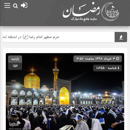
حرم مطهر امام رضا (ع) در لحظه تحویل س
صفحه اصلی
» گروه » دسته‌بندی نشده
۳ خرداد ۱۳۹۸ ساعت: ۳:۵۲
بازدید
156
شناسه : 10655