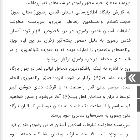
ویژه‌برنامه‌های حرم مطهر رضوی در شب‌های قدر پرداخت.
به گزارش پایگاه اطلاع‌رسانی آستان قدس رضوی(آستان نیوز)،
ﺣﺠﺖ‌اﻻﺳﻼم والمسلمین رضاعلی عزیزی، سرپرست معاونت
تبلیغات آستان قدس رضوی، در این خصوص اظهار کرد: آﺳﺘﺎن
ﻗﺪس رﺿﻮی ﺑﻪ دلیل ﺣﻀﻮر ﭼﺸﻢﮔﯿﺮ زاﺋﺮان در این ایام ویژه
برنامه‌های متعددی را تدارک دیده که به صورت شبانه‌روزی و در
قالب‌های مختلف در حرم رضوی برگزار می‌شود.
وی با اشاره به اینکه باشکوه‌ترین محافل لیالی قدر در جوار بارگاه
حضرت امام رضا(ع) برگزار می‌شود، افزود: ﻃﺒﻖ ﺑﺮﻧﺎﻣﻪرﯾﺰی اﻧﺠﺎم
ﺷﺪه، ﻣﺮاﺳﻢ ﻟﯿﺎﻟﯽ ﻗﺪر از ﺳﺎﻋﺖ ۲۱ ﺑﺎ ﻗﺮاﺋﺖ دﻋﺎی ﺟﻮﺷﻦ ﮐﺒﯿﺮ
صفحه اصلی
ﺗﻮﺳﻂ ذاﮐﺮان و مداحان اهل بیت(ع) آﻏﺎز ﻣﯽﺷﻮد و سعی خواهیم
اینستاگرام
کرد ﻣﺮاﺳﻢ را ﺗﺎ ﺳﺎﻋﺖ ﯾﮏ ﺑﺎﻣﺪاد ﺑﻪ ﭘﺎﯾﺎن ﺑﺮﺳﺎﻧﯿﻢ ﺗﺎ زاﺋﺮان ﺑﺎرﮔﺎه
ﻣﻨﻮر رﺿﻮی ﺑﻪ ﺳﻔﺮه‌های ﺳﺤﺮی ﺧﻮد ﺑﺮﺳﻨﺪ.
سرپرست معاونت تبلیغات اسلامی آستان قدس رضوی ﻋﻨﻮان ﮐﺮد:
ﻣﺮاﺳﻢ وﻳﮋه ﺷﺐ ۱۹ ﻣﺎه ﻣﺒﺎرک رﻣﻀﺎن شامگاه جمعه سوم