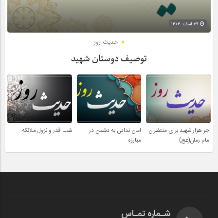
۲۹ اسفند ۱۴۰۴
حدیث روز
توصیف دوستان شهید
اجر هزار شهید برای منتظران
امان ندادن به دشمن در
شب قدر و نزول ملائکه
امام زمان(عج)
مبارزه
شـماره تمـاس