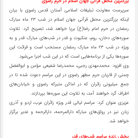
ﺑﺰرﮔﺘﺮﯾﻦ ﻣﺤﻔﻞ ﻗﺮآﻧﯽ جهان اﺳﻼم در حرم رضوی
سرپرست ﻣﻌﺎونت ﺗﺒﻠﯿﻐﺎت اﺳﻼﻣﻲ آﺳﺘﺎن ﻗﺪس رﺿﻮی ﺑﺎ ﺑﯿﺎن
اﯾﻨﮑﻪ ﺑﺰرﮔﺘﺮﯾﻦ ﻣﺤﻔﻞ ﻗﺮآﻧﯽ جهان اﺳﻼم در ﺷﺐ ۲۳ ﻣﺎه ﻣﺒﺎرک
رﻣﻀﺎن در ﺣﺮم اﻣﺎم رﺿﺎ(ع) ﺑﺮﭘﺎ ﺧواهد شد، ﺗﺼﺮﻳﺢ ﻛﺮد: ﺗﻼوت
ﺳﻮره‌های دﺧﺎن، روم، ﻋﻨﮑﺒﻮت و ﻗﺪر در ﺷب‌های مبارک ﻗﺪر و به
وﯾﮋه در ﺷﺐ ۲۳ ﻣﺎه ﻣﺒﺎرک رﻣﻀﺎن مستحب است و قرائت این
سوره‌ها یکی از برنامه‌هایی است که در این شب اجرا می‌شود.
وی افزود: محمدمهدی رجبی، محمدرضا شفیعی مؤمن و ابوالفضل
چمنی از قاریان حرم مطهر رضوی در این مراسم دعوت شده ﺗﺎ در
ﺟﻤﻊ ﻣﯿﻠﯿﻮنی زاﺋﺮان ﮐﻪ در اﻣﺎﮐﻦ ﻣﺘﺒﺮﮐﻪ رﺿﻮی و ﺧﯿﺎﺑﺎن‌های
اﻃﺮاف ﮔﺮد ﺧﻮاهند آﻣﺪ، ﺑﻪ ﺗﻼوت این سوره‌ها ﺑﭙﺮدازﻧﺪ.
عزیزی عنوان کرد: مراسم لیالی قدر ویژه زائران عرب، اردو و آذری
زبان نیز در رواق‌های مبارکه دارالمرحمه، دارالرحمه و غدیر برگزار
خواهد شد.
ﭘﺨﺶ زﻧﺪه ﻣﺮاﺳﻢ ﺷب‌های ﻗﺪر