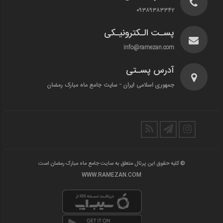
۰۹۳۸۹۳۸۳۳۴۲
پسـت الـکترونیـکی
info@ramezan.com
آدرس پسـتی
جمهوری اسلامی ایران - سایت جامع ماه مبارک رمضان
© کلیه حقوق این پرتال متعلق به سایت جامع ماه مبارک رمضان است
WWW.RAMEZAN.COM