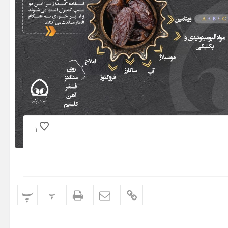
1
پ
پ