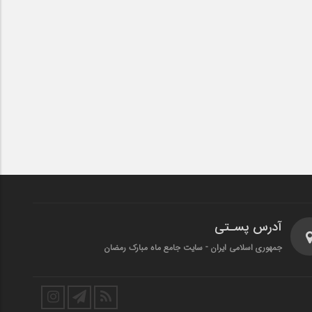
آدرس پسـتی
جمهوری اسلامی ایران - سایت جامع ماه مبارک رمضان