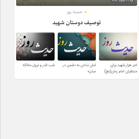
۲۹ اسفند ۱۴۰۴
حدیث روز
توصیف دوستان شهید
اجر هزار شهید برای
امان ندادن به دشمن در
شب قدر و نزول ملائکه
منتظران امام زمان(عج)
مبارزه