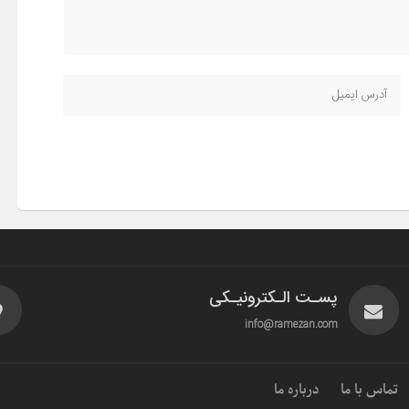
پسـت الـکترونیـکی
info@ramezan.com
تماس با ما
درباره ما