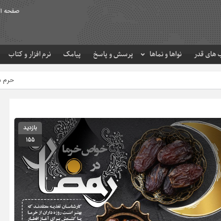
صفحه ا
های قدر
نواها و نماها
پرسش و پاسخ
پیامک
نرم افزار و کتاب
حرم مطهر امام رضا (ع) در لح
بازدید
155