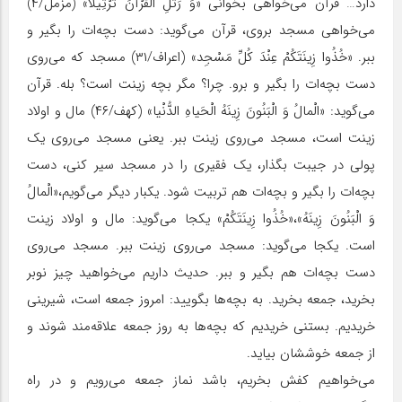
دارد… قرآن می‌خواهی بخوانی «وَ رَتِّلِ الْقُرْآنَ تَرْتِیلًا» (مزمل/۴)
می‌خواهی مسجد بروی، قرآن می‌گوید: دست بچه‌ات را بگیر و
ببر. «خُذُوا زِینَتَکُمْ‏ عِنْدَ کُلِّ مَسْجِد» (اعراف/۳۱) مسجد که می‌روی
دست بچه‌ات را بگیر و برو. چرا؟ مگر بچه زینت است؟ بله. قرآن
می‌گوید: «الْمالُ وَ الْبَنُونَ‏ زِینَهُ الْحَیاهِ الدُّنْیا» (کهف/۴۶) مال و اولاد
زینت است، مسجد می‌روی زینت ببر. یعنی مسجد می‌روی یک
پولی در جیبت بگذار، یک فقیری را در مسجد سیر کنی، دست
بچه‌ات را بگیر و بچه‌ات هم تربیت شود. یکبار دیگر می‌گویم،«الْمالُ
وَ الْبَنُونَ‏ زِینَهُ»،«خُذُوا زِینَتَکُمْ‏» یکجا می‌گوید: مال و اولاد زینت
است. یکجا می‌گوید: مسجد می‌روی زینت ببر. مسجد می‌روی
دست بچه‌ات هم بگیر و ببر. حدیث داریم می‌خواهید چیز نوبر
بخرید، جمعه بخرید. به بچه‌ها بگویید: امروز جمعه است، شیرینی
خریدیم. بستنی خریدیم که بچه‌ها به روز جمعه علاقه‌مند شوند و
از جمعه خوششان بیاید.
می‌خواهیم کفش بخریم، باشد نماز جمعه می‌رویم و در راه