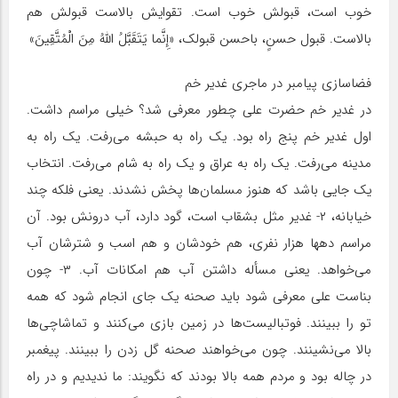
خوب است، قبولش خوب است. تقوایش بالاست قبولش هم
بالاست. قبول حسنٍ، باحسن قبولک، «إِنَّما یَتَقَبَّلُ‏ اللَّهُ‏ مِنَ الْمُتَّقِینَ»
فضاسازی پیامبر در ماجری غدیر خم
در غدیر خم حضرت علی چطور معرفی شد؟ خیلی مراسم داشت.
اول غدیر خم پنج راه بود. یک راه به حبشه می‌رفت. یک راه به
مدینه می‌رفت. یک راه به عراق و یک راه به شام می‌رفت. انتخاب
یک جایی باشد که هنوز مسلمان‌ها پخش نشدند. یعنی فلکه چند
خیابانه، ۲- غدیر مثل بشقاب است، گود دارد، آب درونش بود. آن
مراسم دهها هزار نفری، هم خودشان و هم اسب و شترشان آب
می‌خواهد. یعنی مسأله داشتن آب هم امکانات آب. ۳- چون
بناست علی معرفی شود باید صحنه یک جای انجام شود که همه
تو را ببینند. فوتبالیست‌ها در زمین بازی می‌کنند و تماشاچی‌ها
بالا می‌نشینند. چون می‌خواهند صحنه گل زدن را ببینند. پیغمبر
در چاله بود و مردم همه بالا بودند که نگویند: ما ندیدیم و در راه