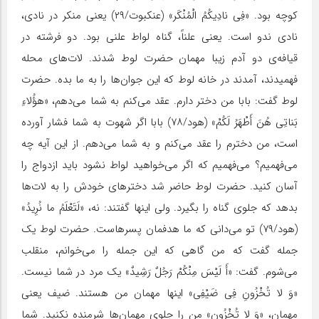
کوچه بود. «فِی نادِیکُمُ‏ الْمُنْکَر» (عنکبوت/۲۹) یعنی منکر در نادی،
نادی ندو است. یعنی علناً، گناه لواط علنی بود. دو فرشته در
قیافه‌ی دو آدم زیبا مهمان حضرت لوط شدند. لات‌های محله
فهمیدند، آمدند در خانه لوط که این جوان‌ها را به ما بده. حضرت
لوط گفت: بابا من دختر دارم. عقد می‌کنم به شما می‌دهم، «هؤُلاءِ
بَناتِی‏ هُنَ‏ أَطْهَرُ لَکُمْ» (هود/۷۸) بابا اگر شهوت به شما فشار آورده
است، من دخترم را عقد می‌کنم و به شما می‌دهم. از این آیه چه
می‌فهمیم؟ می‌فهمیم که اگر می‌خواهید لواط نشود باید ازدواج را
آسان کنید. حضرت لوط حاضر شد دخترهای خودش را به لات‌ها
بدهد که جلوی گناه را بگیرد. ولی اینها گفتند: نه، «لَتَعْلَمُ ما نُرِیدُ»
(هود/۷۹) تو می‌دانی که ما هدفمان پسرهاست. حضرت لوط یک
جمله گفت که من گاهی که این جمله را می‌خوانم، منقلب
می‌شوم. گفت: «أَ لَیْسَ مِنْکُمْ رَجُلٌ‏ رَشِیدٌ» یک مرد در شما نیست.
«وَ لا تُخْزُونِ فِی ضَیْفِی‏» اینها مهمان من هستند. ضیف یعنی
مهمان، «وَ لا تُخْزُونِ» من را جلوی مهمان‌ها شرمنده نکنید. شما