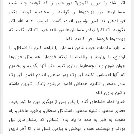
اکبر شاه را بیرون نکردی؟ دور خیبر را که گرفتند چند شب
مسلمان‌ها دور یهودی‌ها را گرفتند و محاصره کردند. یکبار
فرماندهی به امیرالمؤمنین افتاد، گفت: امشب همه الله اکبر
بگویید. الله اکبر! اینقدر مسلمان‌ها دور قلعه خیبر الله اکبر گفتند که
یهودی‌ها خودشان فرار کردند. فضا…
ما باید مقدمات خوب شدن نسلمان را فراهم کنیم با اشتغال، با
ازدواج، با زیارت، با رفاقت، با اینکه خودمان هم مثل جوان‌ها
جوان شویم و با بچه‌هایمان بازی کنیم. مثل آنها بگوییم و بخندیم
که آنها احساس نکنند گیر یک پدر مذهبی افتادم اخمو. گیر یک
مادر مذهبی افتادیم همه‌اش اخمو. می‌شود زندگی شیرین داشته
باشیم بدون گناه.
خدایا تمام فضاهای گناه را یکی پس از دیگری بین ما کور بفرما.
فضای مذهبی، تبلیغ مذهبی، استدلال منطقی، برخورد عاطفی، راه
دعوت به خیر به همه ما یاد بده. کسانی که رمضان‌های قبل
بودند و نیستند، همه را ببخش و بیامرز. نسل ما را تا آخر تاریخ