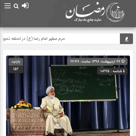
حرم مطهر امام رضا (ع) در لحظه تحویل سال
صفحه اصلی
» گروه » دسته‌بندی نشده
۲۷ اردیبهشت ۱۳۹۸ ساعت: ۲۲:۳۸
بازدید
152
شناسه : 10475