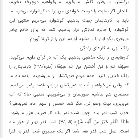
برگشتن یا رفتن کفش می‌خریم. می‌خواهیم دوچرخه بخریم،
آقاجان اگر نمازت را درست خواندی من برایت گوشواره می‌خرم. ما
باید به کارهایمان جهت بدهیم. گوشواره می‌خریم منتهی این
گوشواره را جایزه نمازش قرار بدهیم. شما که برای خانم چادر
می‌خری بگو این را از مشهد آوردم. این را از کربلا آوردم.
رنگ الهی به کارهای زندگی
کارهایمان را رنگ مذهبی بدهیم. یک آیه در قرآن داریم می‌گوید:
«صِبْغَهَ اللَّهِ وَ مَنْ‏ أَحْسَنُ‏ مِنَ‏ اللَّهِ صِبْغَهً» (بقره/۱۳۸) کارهایتان را
رنگ خدایی کنید. همه مردم صورتشان را می‌شویند. زنده باد ما
که وقتی می‌خواهیم آب به صورتمان بریزیم، قصد وضو می‌کنیم.
مسلمان هم نباشیم صورتمان را می‌شوییم. منتهی حالا که آب
می‌ریزی، نیت وضو کن. مگر شما خمس و سهم امام نمی‌دهی؟
خوب شب قدر بده. چون شب قدر یک کار ضربدر هزار می‌شود.
«لَیْلَهُ الْقَدْرِ خَیْرٌ مِنْ أَلْفِ شَهْرٍ» (قدر/۳) شب قدر بهتر از هزار ماه
است. عمل شب قدر هم، شما اگر یک میلیون شب قدر به فقرا