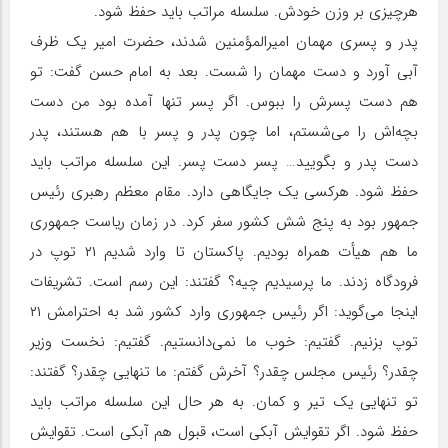
هرچیزی بر وزن خودش. سلسله مراتب باید حفظ شود.
پدر و پسری مهمان امیرالمؤمنین شدند، حضرت امیر یک ظرف
آبی آورد و دست مهمان را شست. بعد به امام حسن گفت: تو
هم دست پسرش را ببوس. اگر پسر تنها آمده بود من دست
بچه‌اش را می‌شستم، اما چون پدر و پسر با هم هستند، پدر
دست پدر و بگویید… پسر دست پسر. این سلسله مراتب باید
حفظ شود. هرکسی یک جایگاهی دارد. مقام معظم رهبری رئیس
جمهور بود به پنج شش کشور سفر کرد. در زمان ریاست جمهوری
ما هم هیأت همراه بودیم. پاکستان تا وارد شدیم ۲۱ توپ در
فرودگاه زدند. ما پرسیدیم چیه؟ گفتند: این رسم است. تشریفات
اینجا می‌گوید: اگر رئیس جمهوری وارد کشور شد به احترامش ۲۱
توپ بزنیم. گفتیم: خوب ما نمی‌دانستیم. گفتیم: نخست وزیر
چقدر؟ رئیس مجلس چقدر؟ آخرش گفتم: ما تنهایی چقدر؟ گفتند:
تو تنهایی یک تیر و کمان. به هر حال این سلسله مراتب باید
حفظ شود. اگر تقوایش آبکی است، قبول هم آبکی است. تقوایش