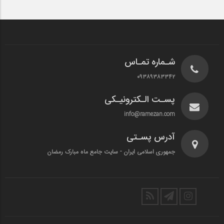
شـماره تمـاس
۰۹۳۸۹۳۸۳۳۴۲
پسـت الـکترونیـکی
info@ramezan.com
آدرس پسـتی
جمهوری اسلامی ایران - سایت جامع ماه مبارک رمضان