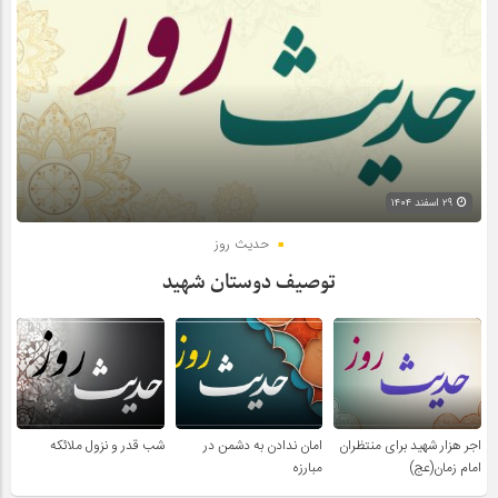
۲۹ اسفند ۱۴۰۴
حدیث روز
توصیف دوستان شهید
اجر هزار شهید برای منتظران
امان ندادن به دشمن در
شب قدر و نزول ملائکه
امام زمان(عج)
مبارزه