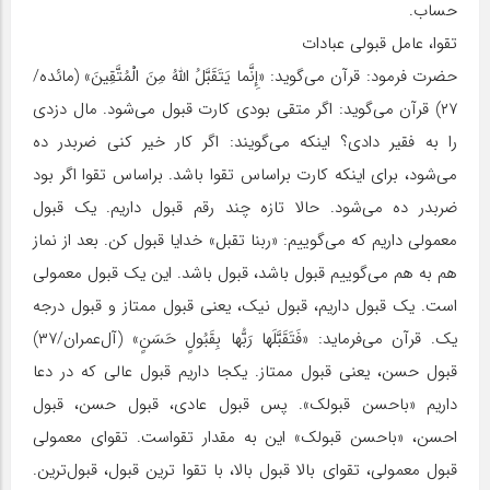
حساب.
تقوا، عامل قبولی عبادات
حضرت فرمود: قرآن می‌گوید: «إِنَّما یَتَقَبَّلُ‏ اللَّهُ‏ مِنَ الْمُتَّقِینَ» (مائده/
۲۷) قرآن می‌گوید: اگر متقی بودی کارت قبول می‌شود. مال دزدی
را به فقیر دادی؟ اینکه می‌گویند: اگر کار خیر کنی ضربدر ده
می‌شود، برای اینکه کارت براساس تقوا باشد. براساس تقوا اگر بود
ضربدر ده می‌شود. حالا تازه چند رقم قبول داریم. یک قبول
معمولی داریم که می‌گوییم: «ربنا تقبل» خدایا قبول کن. بعد از نماز
هم به هم می‌گوییم قبول باشد، قبول باشد. این یک قبول معمولی
است. یک قبول داریم، قبول نیک، یعنی قبول ممتاز و قبول درجه
یک. قرآن می‌فرماید: «فَتَقَبَّلَها رَبُّها بِقَبُولٍ حَسَنٍ» (آل‌عمران/۳۷)
قبول حسن، یعنی قبول ممتاز. یکجا داریم قبول عالی که در دعا
داریم «باحسن قبولک». پس قبول عادی، قبول حسن، قبول
احسن، «باحسن قبولک» این به مقدار تقواست. تقوای معمولی
قبول معمولی، تقوای بالا قبول بالا، با تقوا ترین قبول، قبول‌ترین.