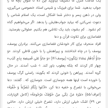
یک ساعت منزل ما تشریف بیاورید این ده تا سؤال بچه ما را
جواب بدهید. شما برای فیزیک و شیمی استاد خصوصی می‌گیری،
ولی در ذهن پسر و دختر شما اشکال است، یک اسلام شناس را
دعوت نمی‌کنی که بیاید جواب‌هایش را بدهد. اگر می‌خواهیم گناه
کم نشود… کم بشود، باید یک تلاشی هم بکنیم. صلواتی بفرستید.
فضاسازی برای تلاوت قرآن و دعا
افراد منحرف برای کار خودشان فضاسازی می‌کنند. برادران یوسف،
یوسف را در چاه انداختند و پیراهنش را با خون قاطی کردند. «وَ
جاؤُ أَباهُمْ عِشاءً یَبْکُونَ» (یوسف/۱۶) «وَ جاؤُ عَلى‏ قَمِیصِهِ بِدَمٍ‏ کَذِب‏»
چهار کار کردند که بلکه یعقوب باور کند. ۱- شب آمدند. در حال
گریه آمدند. پیراهن را خونی کردند که بگویند: راستی گرگ یوسف
را خورده است اینها همه جوسازی است. جوسازی که… گفتند: دعا
می‌خوانی با تضرع و خفیه دعا کن. «ادْعُوا رَبَّکُمْ‏ تَضَرُّعاً وَ خُفْیَهً»
(اعراف/۵۵) «عَبْرَهَ مَنْ‏ بَکَی‏ مِنْ خَوْفِکَ مَرْحُومَهٌ» (کامل الزیارات،
ص ۳۹) اشک خیلی ارزش دارد، تضرع خیلی ارزش دارد. حالتی