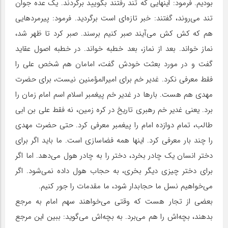
بودیم. فرمود: اینهایی که تند رفتند بگویید برگردند. یک عده جوان
تند می‌روند، گفتند: خبر تازه‌ای است برگردید. فرمود: پیرمردهایی
هم که کش کش می‌آیند صبر کنیم برسند. صبر کرد تا ظهر شد،
نماز خواند. بعد از نماز، بعد خطبه خواند. در خطبه اصول عقاید
گفت و در مورد بعثت خودش گفت، امامان هم شخص علی را
فقط معرفی نکرد. غدیر خم برای امیرالمؤمنین نیست، برای حضرت
مهدی هم هست. بارها در غدیر خم پیغمبر اسلام اسم امام زمان را
برد. یعنی غدیر خم رهبری تاریخ در کره زمین، نه فقط علی بن ابی
طالب، تمام دوازده امام را پیغمبر معرفی کرد. حتی حضرت مهدی
را چند بار معرفی کرد. اینها همه فضاسازی است. ما باید اگر برای
دختر انسان یک چادر بخرد، دختر را به چادر هول می‌دهد. اما اگر
برای دختر چیزی دیگر بخری، به حجاب هول داده نمی‌شود. اگر
می‌خواهیم نسل ما حجابدار شود، ما مقدمات را جور کنیم.
بعضی از تجار هست که وقتی می‌خواهند سهم امام به مرجع
بدهند، بچه‌اش را هم می‌برد. به بچه‌اش می‌گوید: ببین این مرجع