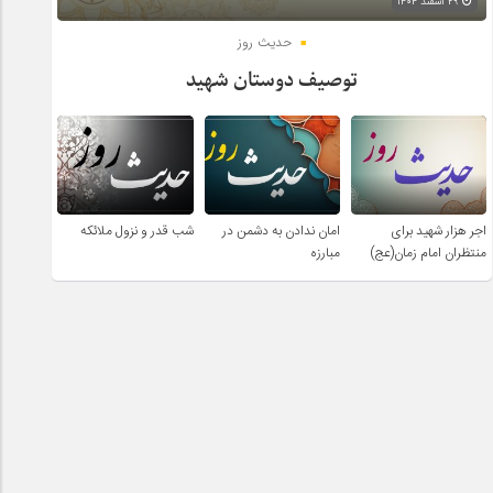
۲۹ اسفند ۱۴۰۴
حدیث روز
توصیف دوستان شهید
اجر هزار شهید برای
امان ندادن به دشمن در
شب قدر و نزول ملائکه
منتظران امام زمان(عج)
مبارزه