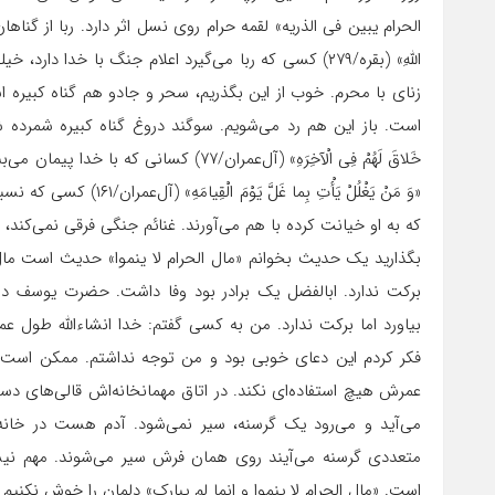
الحرام یبین فی الذریه» لقمه حرام روی نسل اثر دارد. ربا از گناهان کبی
اللَّهِ‏» (بقره/۲۷۹) کسی که ربا می‌گیرد اعلام جنگ با خ
زنای با محرم. خوب از این بگذریم، سحر و جادو هم گناه کبیره ا
است. باز این هم رد می‌شویم. سوگند دروغ گناه کبیره شمرده شده است، «إِنَّ الَّ
خَلاقَ لَهُمْ فِی الْآخِرَهِ» (آل‌عمران/۷
«وَ مَنْ یَغْلُلْ‏ یَأْتِ 
که به او خیانت کرده با هم می‌آورند. غنائم جنگی فرقی نمی‌کند، 
بگذارید یک حدیث بخوانم «مال الحرام لا ینموا» حدیث است مال ح
برکت ندارد. ابالفضل یک برادر بود وفا داشت. حضرت یوسف ده 
بیاورد اما برکت ندارد. من به کسی گفتم: خدا انشاءالله طول
فکر کردم این دعای خوبی بود و من توجه نداشتم. ممکن است
عمرش هیچ استفاده‌ای نکند. در اتاق مهمانخانه‌اش قالی‌های دس
می‌آید و می‌رود یک گرسنه، سیر نمی‌شود. آدم هست در خانه‌
متعددی گرسنه می‌آیند روی همان فرش سیر می‌شوند. مهم نیس
است. «مال الحرام لا ینموا و انما لم یبارک» دلمان را خوش نکنی