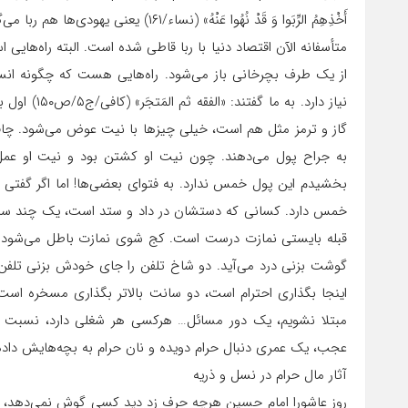
أَخْذِهِمُ‏ الرِّبَوا وَ قَدْ نُهُوا عَنْهُ» (نساء/۱۶۱) یعنی یهودی‌ها هم ربا می‌گرفتند با اینکه به آنها گفته شده نگیرید. یعنی این تحریم ربا.
متأسفانه الآن اقتصاد دنیا با ربا قاطی شده است. البته راه‌ها
از یک طرف بچرخانی باز می‌شود. راه‌‌هایی هست که چگونه انس
نیاز دارد. ب
گاز و ترمز مثل هم است، خیلی چیزها با نیت عوض می‌شود. چاق
به جراح پول می‌دهند. چون نیت او کشتن بود و نیت او عمل 
بخشیدم این پول خمس ندارد. به فتوای بعضی‌ها! اما اگر گفتی ا
خمس دارد. کسانی که دستشان در داد و ستد است، یک چند ساعت
قبله بایستی نمازت درست است. کج شوی نمازت باطل می‌شود. ه
گوشت بزنی درد می‌آید. دو شاخ تلفن را جای خودش بزنی تلفن 
اینجا بگذاری احترام است، دو سانت بالاتر بگذاری مسخره است. 
مبتلا نشویم، یک دور مسائل… هرکسی هر شغلی دارد، نسبت به
عجب، یک عمری دنبال حرام دویده و نان حرام به بچه‌هایش داده ا
آثار مال حرام در نسل و ذریه
روز عاشورا امام حسین هرچه حرف زد دید کسی گوش نمی‌دهد، آخ