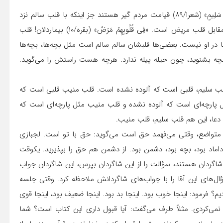
یک قلب سلیم؛ قلب سلیم قرآن می‌گوید: «إِلَّا مَنْ‏ أَتَى‏ اللَّهَ بِقَلْبٍ سَلِیمٍ» (شعرا/۸۹) قیامت مردم گیر هستند جز اینکه با قلب سالم نزد
خدا بیایند. قلب سلیم قلبی است که تکبر ندارد. قلب سلیم در مقابل قلب مریض است. «فِی‏ قُلُوبِهِمْ‏ مَرَضٌ‏» (بقره/۱۰) بیماردلان! قلب
ها در او نیست. بعضی‌ها قلبشان سالم سالم است مثل بچه‌ها، بچه‌ها
 بچه بشنوید، چون حیله پیله ندارد. هرچه هست راستش را می‌گوید.
وم قلب منیب است. داریم «وَ جاءَ بِقَلْبٍ‏ مُنِیبٍ‏» (ق/۳۳)قلب سلیم، قلبی است که آلوده نشده است. قلب منیب قلبی است که
مثل پارچه‌ای است که آلوده نشده و قلب منیب مثل پارچه‌ای است که
ا دعا، این هم قلب سلیم، قلب منیب.
 قلب مخبت، «فَتُخْبِتَ لَهُ‏ قُلُوبُهُمْ‏» (حج/۵۴) قلب متواضع، وقتی می‌فهمد حق است می‌گوید: حق با تو است. لجبازی
د، داماد بود، بچه بود، دشمن بود. از دشمن هم حق را بپذیرید. یکوقت
گردان هستند، سؤالت را از این شاگردان بپرس، این شاگردان جواب
ل‌های این آقا را با جواب‌های شاگردانش ملاحظه کرد. وقتی جلسه
 فرمود: اینجا خوب بود. اینجا بد بود. اینجا ضعیف بود، اینجا قوی
نمی‌کردی. مثلاً طرف می‌گفت: آیا قبول داری این کتاب است؟ شما