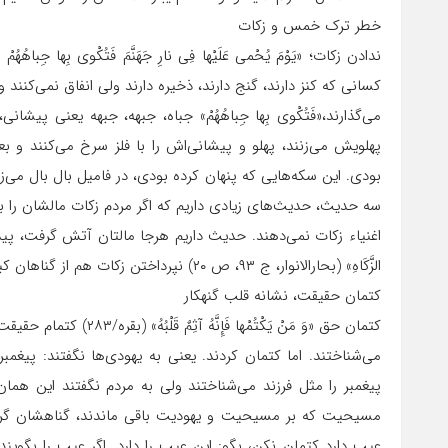
خطر ترک خمس و زکات
کسانی که کنز دارند، گنج دارند، ذخیره دارند ولی انفاق نمی‌کنند 
می‌گذارند،«فَتُکْوى‏ بِها جِباهُهُمْ» جباه، جبهه، جبهه یعنی پیشانی، ف
پهلویش می‌زنند، پهلو و پیشانی‌اش را با فلز سرخ می‌کنند و بعد 
بودی. این سکه‌هایی که پنهان کرده بودی، در فامیل بال بال می
سه حدیث، حدیث‌های زیادی داریم که اگر مردم زکات مالشان را 
اغنیاء زکات نمی‌دهند. حدیث داریم هرجا مالتان آتش گرفت، پیداست وجوهات 
الزَّکَاهِ» (بحارالانوار، ج ۹۳، ص ۲۰) نپرداختن زکات هم از گناهان کبیره است. گواهی دروغ گناه کبیره است.
کتمان حقیقت، نشانه قلب گنهکار
کتمان حق «وَ مَنْ یَکْتُم
می‌شناختند. اما کتمان کردند. یعنی به یهودی‌ها نگفتند: پیغ
پیغمبر را مثل فرزند می‌شناختند ولی به مردم نگفتند این هما
مسیحیت که بر مسیحیت و یهودیت باقی ماندند، گناهشان گرد
عیب دارد کتمان نکن، بگو: این عیب را دارد. اگر عیب را بگو