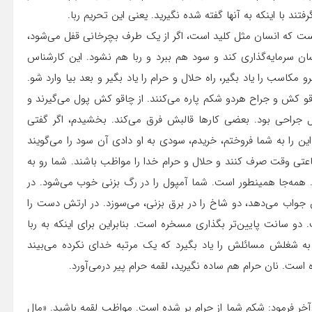
یی است که انسان مثل کلید است، اگر از یک طرف بچرخانی قفل می‌شود،
ان سرمایه‌گذاری کند و سود هم ببرد و ربا هم نشود. این کارشناس
ه ما گفتند: «الفقه‏ ثم‏ المَتجَر» (کافی/ج۵/ص۱۵۰) اول برو مکاسب را یاد بگیر، راه حلال و حرام را یاد بگیر و بعد بیا وارد شو.
و کش و جراح هردو شکم پاره می‌کنند. از چاقو کش پول می‌گیرند و
جراحی بود. بعضی کارها قالبش فرق می‌کند. بخشیدم، اگر گفتی
ین را به شما فروختم، خریدم، سودی به او دادی آن سود را می‌گویند
ی وقت صرف کنند و حلال و حرام خدا را مواظب باشند. شما رو به
مه‌جا همینطور است. شما آمپول را در رگ بزنی خوب می‌شود. در
جواب می‌دهد، دو شاخ را در برق بزنی، می‌سوزد. در ارتش دست را
دو سانت پایین‌تر بگذاری مسخره است. بنابراین برای اینکه به ربا
 شغلش مسائلش را یاد بگیرد که یک مرتبه خدای نکرده می‌بیند
ست. نان حرام هم ساده نگیرید، لقمه حرام پیر درمی‌آورد.
ر فرمود: شکم شما از حرام پر شده است. مواظب لقمه باشید. «مال