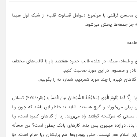
مین محسن قرائتی با موضوع «عوامل قساوت قلب» از شبکه اول سیما
به جز جمعه‌ها پخش می‌شود.
علمه»
 و فساد، سیئه، در هفده قالب حدود هفتصد بار با قالب‌های مختلف
نادر و معصوم. در این مورد صحبت کنیم.
ناهان کبیره را چند مورد شمردیم، شماره نه را بگوییم.
رباخواری، قرآن درباره‌ی ربا می‌فرماید: «الَّذِینَ یَأْکُلُونَ الرِّبا لا یَقُومُونَ إِلَّا کَما یَقُومُ الَّذِی یَتَخَبَّطُهُ الشَّیْطانُ مِنَ الْمَسِّ» (بقره/۲۷۵) کسانی
یلی پیلی می‌خورند و گیج هستند. شاید به خاطر این باشد که چون ربا
مستی که سرگیجه گرفتند راه می‌روند. ربا از گناهان کبیره است، ربا
بده. دوازده میلیون پس بده. کارهای بانک چطور است؟ من مسأله
برای اسلام هم نیست. حتی یهودی‌ها هم برایشان ربا حرام است. «وَ