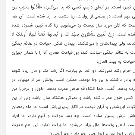
ره است. در آیه‌ای داریم، کسی که ربا می‌گیرد، «فَأْذَنُوا بِحَرْبٍ‏ مِنَ‏
دا دارد، خیلی مهم است. در بعضی از روایات، ربا تشبیه به زنا شده است. آن هم
ست که الآن مورد نیاز نیست رد می‌شویم. زنا گناه کبیره شمرده شده
ذِینَ یَشْتَرُونَ‏ بِعَهْدِ اللَّهِ وَ أَیْمانِهِمْ ثَمَناً قَلِیلًا أُولئِکَ لا
۷) کسانی که با خدا پیمان می‌بندند، ولی پیمانشان را می‌شکنند. پیمان شکن، خیانت در غنائم جنگی
بِما غَلَّ یَوْمَ الْقِیامَهِ» (آل‌عمران/۱۶۱) کسی که نسبت به غنائم جنگی خیانت کند، روز قیامت همان آقا را با همان چیزی
خیانت به بیت المال،
رام رشد نمی‌کند. «و انما لم یبارک» اگر رشد کند و مال زیاد شود،
برادر داشتند و بی وفا بودند. ممکن است پولش سر از میلیارد در
 عمرت بدهد. گفت: خدا انشاءالله عرض عمرت بدهد. طول و عرض! من
 کسی طول عمر داشته باشد و عمرش هشتاد سال باشد ولی از این
تباف ابریشمی و گران قیمت در اتاق پذیرایی‌اش است اما ماه رمضان
اش فرش بسیار ساده است، چه بسا موکت و گلیم دارد، اما افراد
ت گاهی وقت‌ها مال زیاد می‌شود اما برکت ندارد. این هم حدیث
م فلانی کجا بود و کجا رفت. چه داد و چه گرفت؟