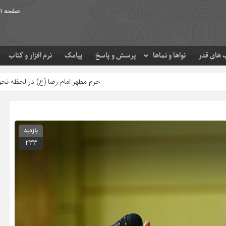
صفحه ا
های قدر
نواها و نماها
پرسش و پاسخ
پیامک
نرم افزار و کتاب
حرم مطهر امام رضا (ع) در لحظه تحویل سال
مصرف ز
بازدید
233