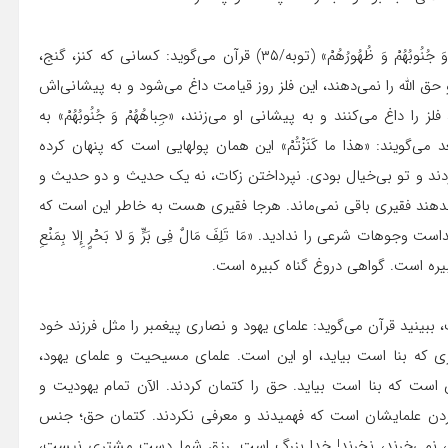
ندادن زکات؛ «یَوْمَ یُحْمى‏ عَلَیْها فِی‏ نارِ جَهَنَّمَ‏ فَتُکْوى‏ بِها جِباهُهُمْ وَ جُنُوبُهُمْ وَ ظُهُورُهُمْ» (توبه/۳۵) قرآن می‌گوید: کسانی که کنز، گنج،
و حق الله را نمی‌دهند، این فلز روز قیامت داغ می‌شود و به پیشانی‌اش
لز را داغ می‌کنند و به پیشانی او می‌زنند، «جِباهُهُمْ وَ جُنُوبُهُمْ» به
می‌گویند: «هذا ما کَنَزْتُمْ» این همان پولهایی است که پنهان کرده
‌زدند و تو بی‌خیال بودی. نپرداختن زکات، نه یک حدیث و دو حدیث و
بدهند فقیری باقی نمی‌ماند. هرجا فقیری هست به خاطر این است که
شرعی را ندادید. «مَا تَلِفَ‏ مَالٌ‏ فِی‏ بَرٍّ وَ لا بَحْرٍ إِلا بِمَنْعِ
ْها فَإِنَّهُ آثِمٌ قَلْبُهُ» (بقره/۲۸۳) کتمام حقیقت، ببینید قرآن می‌گوید: علمای یهود و نصاری پیغمبر را مثل فرزند خود
مبری که بنا است بیاید، او این است. علمای مسیحیت و علمای یهود،
ن است که بنا است بیاید. حق را کتمان کردند. الآن تمام یهودیت و
ن علمایشان است که فهمیدند و معرفی نکردند. کتمان حق؛ جنس
یند، نمی‌خرند، نخرند! خدا بزرگ است. رزق شما دست مشتری نیست،