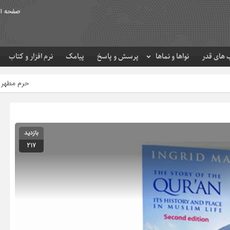
صفحه ا
های قدر
نواها و نماها
پرسش و پاسخ
پیامک
نرم افزار و کتاب
حرم مطهر امام رضا (ع) در لحظه ت
بازدید
217