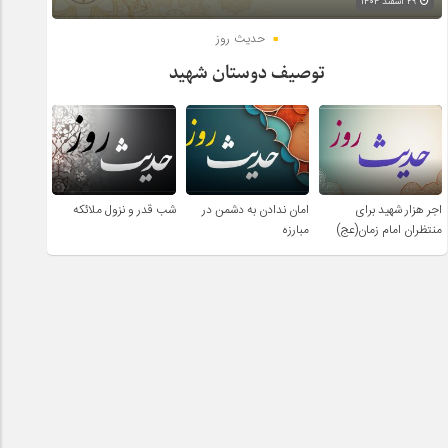
۲۹ اسفند ۱۴۰۴
حدیث روز
توصیف دوستان شهید
اجر هزار شهید برای
امان ندادن به دشمن در
شب قدر و نزول ملائکه
منتظران امام زمان(عج)
مبارزه